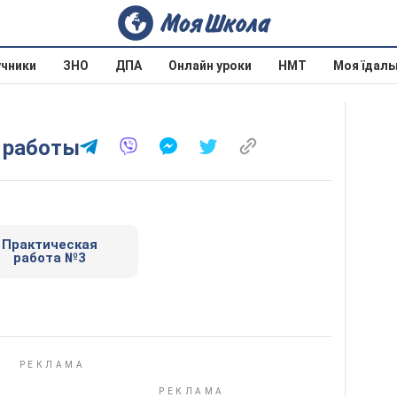
учники
ЗНО
ДПА
Онлайн уроки
НМТ
Моя їдаль
е работы
Практическая
работа №3