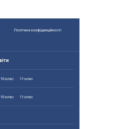
Політика конфіденційності
віти
10 клас
11 клас
10 клас
11 клас