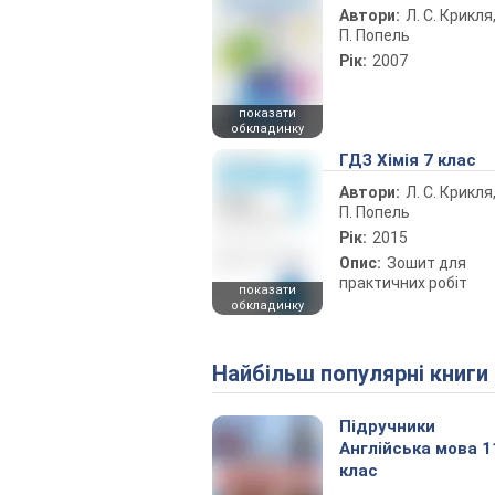
Автори:
Л. С. Крикля,
П. Попель
Рік:
2007
показати
обкладинку
ГДЗ Хімія 7 клас
Автори:
Л. С. Крикля,
П. Попель
Рік:
2015
Опис:
Зошит для
практичних робіт
показати
обкладинку
Найбільш популярні книги
Підручники
Англійська мова 1
клас