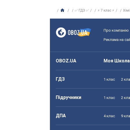
✅ ГДЗ ✅
⚡ 7 клас ⚡
Хім
Про компанію
Реклама на сай
OBOZ.UA
Моя Школа
ГДЗ
1 клас
2 кл
Підручники
1 клас
2 кл
ДПА
4 клас
9 кл