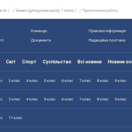
ія ✍
Химия (для русских школ), 7 класс
Практические работы
Команда
Правова інформація
ті
Документи
Редакційна політика
Світ
Спорт
Суспільство
Всі новини
Новини ос
ас
3 клас
4 клас
5 клас
6 клас
7 клас
8 клас
9 клас
ас
3 клас
4 клас
5 клас
6 клас
7 клас
8 клас
9 клас
ас
11 клас