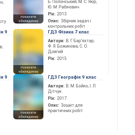
Б. Полонський, М. С. Якір,
н,
Ю. М. Рабінович
Рік:
2013
показати
Опис:
Збірник задач і
рту
обкладинку
контрольних робіт
ія 9
ГДЗ Фізика 7 клас
Автори:
В. Г. Бар’яхтар,
Ф. Я. Божинова, С. О.
в,
Довгий
Рік:
2015
показати
обкладинку
ія 9
ГДЗ Географія 9 клас
Автори:
В. М. Бойко, І. Л.
Дітчук
Рік:
2017
Опис:
Зошит для
практичних робіт
показати
обкладинку