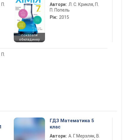
 П.
Автори:
Л. С. Крикля, П.
П. Попель
Рік:
2015
показати
обкладинку
 П.
ГДЗ Математика 5
1
клас
Автори:
А. Г. Мерзляк, В.