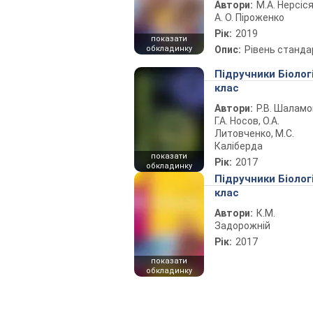
Автори:
М.А. Нерсіся
А. О. Піроженко
Рік:
2019
показати
обкладинку
Опис:
Рівень станда
Підручники Біолог
клас
Автори:
Р.В. Шаламо
Г.А. Носов, О.А.
Литовченко, М.С.
Каліберда
показати
Рік:
2017
обкладинку
Підручники Біолог
клас
Автори:
К.М.
Задорожній
Рік:
2017
показати
обкладинку