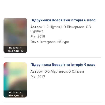
Підручники Всесвітня історія 6 клас
Автори:
І. Я. Щупак, І. О. Піскарьова, О.В.
Бурлака
Рік:
2019
Опис:
Інтегрований курс
показати
обкладинку
Підручники Всесвітня історія 9 клас
Автори:
О.О. Мартинюк, О. О. Гісем
Рік:
2017
показати
обкладинку