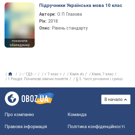
Підручники Українська мова 10 клас
Автори:
О. П. Глазова
Рік:
2018
Опис:
Рівень стандарту
показати
обкладинку
✅ ГДЗ ✅
⚡ 7 клас ⚡
Хімія ✍
Хiмiя, 7 клас
1 Розділ. Початкові хімічні поняття
§ 5. Чисті речовини і суміші
В начало
Про компанію
Команда
Правова інформація
Політика конфіденційності