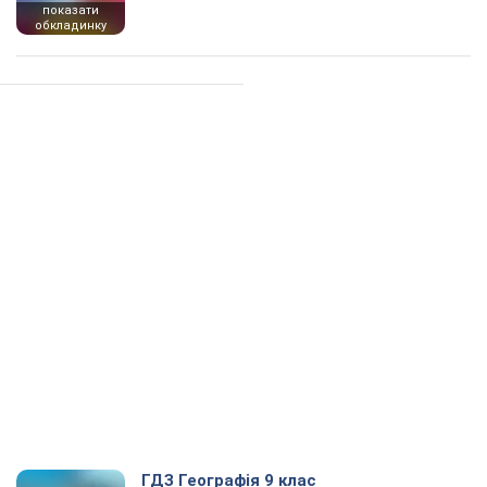
показати
обкладинку
ГДЗ Географія 9 клас