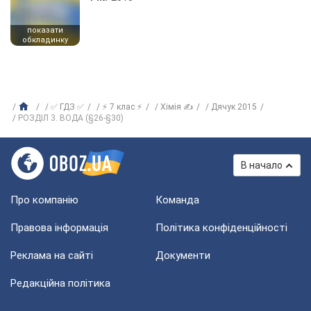
показати
обкладинку
✅ ГДЗ ✅
⚡ 7 клас ⚡
Хімія ✍
Дячук 2015
РОЗДІЛ 3. ВОДА (§26-§30)
В начало
Про компанію
Команда
Правова інформація
Політика конфіденційності
Реклама на сайті
Документи
Редакційна політика