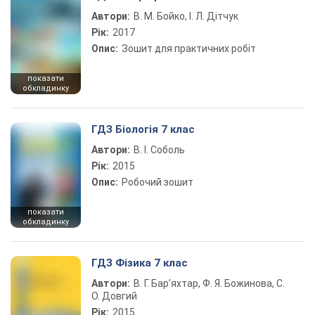
Автори:
В. М. Бойко, І. Л. Дітчук
Рік:
2017
Опис:
Зошит для практичних робіт
показати
обкладинку
ГДЗ Біологія 7 клас
Автори:
В. І. Соболь
Рік:
2015
Опис:
Робочий зошит
показати
обкладинку
ГДЗ Фізика 7 клас
Автори:
В. Г. Бар’яхтар, Ф. Я. Божинова, С.
О. Довгий
Рік:
2015