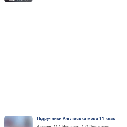
Підручники Англійська мова 11 клас
Автори:
М.А. Нерсісян, А. О. Піроженко