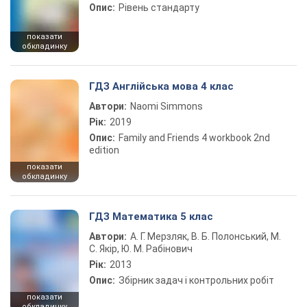
Опис:
Рівень стандарту
показати
обкладинку
ГДЗ Англійська мова 4 клас
Автори:
Naomi Simmons
Рік:
2019
Опис:
Family and Friends 4 workbook 2nd
edition
показати
обкладинку
ГДЗ Математика 5 клас
Автори:
А. Г. Мерзляк, В. Б. Полонський, М.
С. Якір, Ю. М. Рабінович
Рік:
2013
Опис:
Збірник задач і контрольних робіт
показати
обкладинку