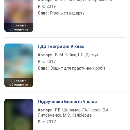
Рік:
2019
Опис:
Рівень стандарту
показати
обкладинку
ГДЗ Географія 9 клас
Автори:
В. М. Бойко, І. Л. Дітчук
Рік:
2017
Опис:
Зошит для практичних робіт
показати
обкладинку
Підручники Біологія 9 клас
Автори:
Р.В. Шаламов, Г.А. Носов, О.А.
Литовченко, М.С. Каліберда
Рік:
2017