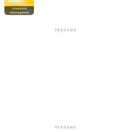
показати
обкладинку