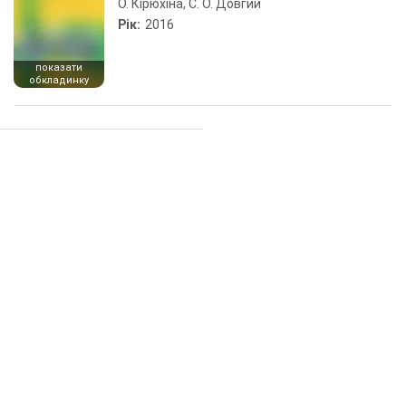
О. Кірюхіна, С. О. Довгий
Рік:
2016
показати
обкладинку