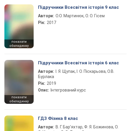
Підручники Всесвітня історія 9 клас
Автори:
О.О. Мартинюк, О. О. Гісем
Рік:
2017
показати
обкладинку
Підручники Всесвітня історія 6 клас
Автори:
І. Я. Щупак, І. О. Піскарьова, О.В.
Бурлака
Рік:
2019
Опис:
Інтегрований курс
показати
обкладинку
ГДЗ Фізика 8 клас
Автори:
В. Г. Бар’яхтар, Ф. Я. Божинова, О.