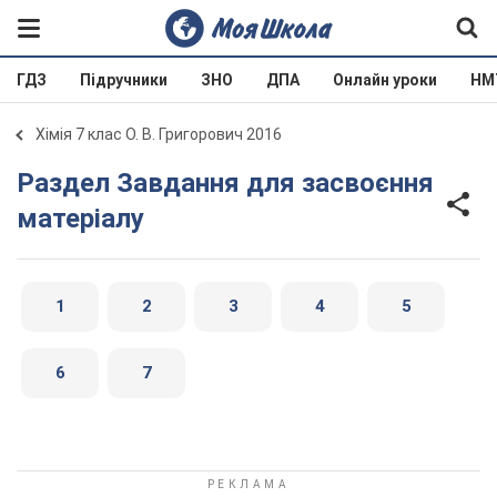
ГДЗ
Підручники
ЗНО
ДПА
Онлайн уроки
НМ
Хімія 7 клас О. В. Григорович 2016
Раздел Завдання для засвоєння
матеріалу
1
2
3
4
5
6
7