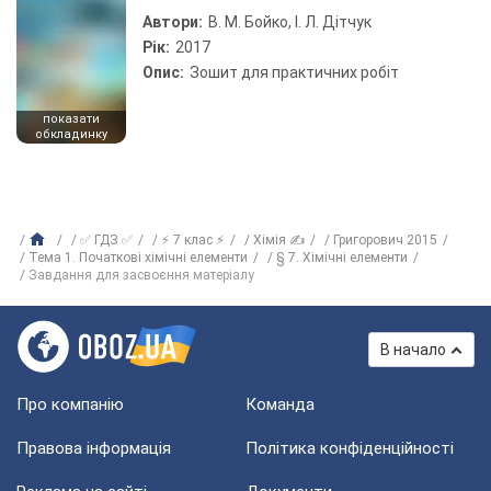
Автори:
В. М. Бойко, І. Л. Дітчук
Рік:
2017
Опис:
Зошит для практичних робіт
показати
обкладинку
✅ ГДЗ ✅
⚡ 7 клас ⚡
Хімія ✍
Григорович 2015
Тема 1. Початкові хімічні елементи
§ 7. Хімічні елементи
Завдання для засвоєння матеріалу
В начало
Про компанію
Команда
Правова інформація
Політика конфіденційності