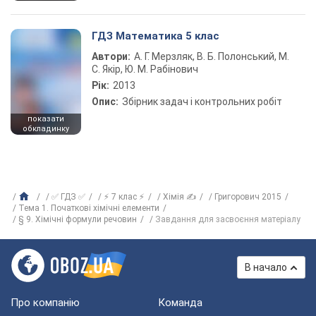
ГДЗ Математика 5 клас
Автори:
А. Г. Мерзляк, В. Б. Полонський, М.
С. Якір, Ю. М. Рабінович
Рік:
2013
Опис:
Збірник задач і контрольних робіт
показати
обкладинку
✅ ГДЗ ✅
⚡ 7 клас ⚡
Хімія ✍
Григорович 2015
Тема 1. Початкові хімічні елементи
§ 9. Хімічні формули речовин
Завдання для засвоєння матеріалу
В начало
Про компанію
Команда