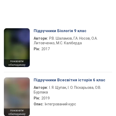
Підручники Біологія 9 клас
Автори:
Р.В. Шаламов, Г.А. Носов, О.А.
Литовченко, М.С. Каліберда
Рік:
2017
показати
обкладинку
Підручники Всесвітня історія 6 клас
Автори:
І. Я. Щупак, І. О. Піскарьова, О.В.
Бурлака
Рік:
2019
Опис:
Інтегрований курс
показати
обкладинку