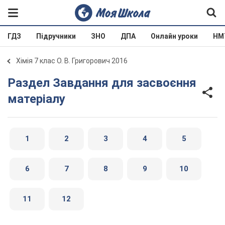
ГДЗ
Підручники
ЗНО
ДПА
Онлайн уроки
НМ
Хімія 7 клас О. В. Григорович 2016
Раздел Завдання для засвоєння
матеріалу
1
2
3
4
5
6
7
8
9
10
11
12