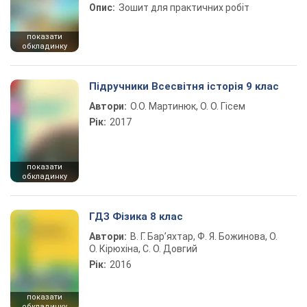
Опис:
Зошит для практичних робіт
показати
обкладинку
Підручники Всесвітня історія 9 клас
Автори:
О.О. Мартинюк, О. О. Гісем
Рік:
2017
показати
обкладинку
ГДЗ Фізика 8 клас
Автори:
В. Г. Бар’яхтар, Ф. Я. Божинова, О.
О. Кірюхіна, С. О. Довгий
Рік:
2016
показати
обкладинку