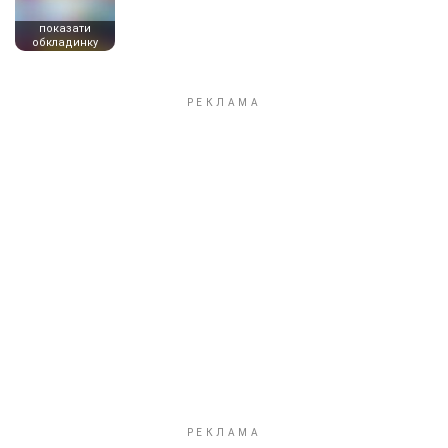
показати
обкладинку