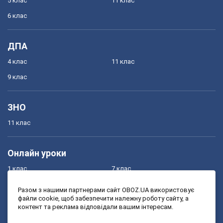
5 клас
11 клас
6 клас
ДПА
4 клас
11 клас
9 клас
ЗНО
11 клас
Онлайн уроки
1 клас
7 клас
2 клас
8 клас
Разом з нашими партнерами сайт OBOZ.UA використовує
файли cookie, щоб забезпечити належну роботу сайту, а
3 клас
9 клас
контент та реклама відповідали вашим інтересам.
4 клас
10 клас