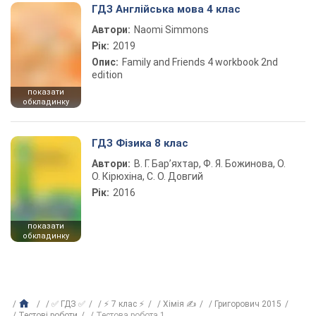
ГДЗ Англійська мова 4 клас
Автори:
Naomi Simmons
Рік:
2019
Опис:
Family and Friends 4 workbook 2nd
edition
показати
обкладинку
ГДЗ Фізика 8 клас
Автори:
В. Г. Бар’яхтар, Ф. Я. Божинова, О.
О. Кірюхіна, С. О. Довгий
Рік:
2016
показати
обкладинку
✅ ГДЗ ✅
⚡ 7 клас ⚡
Хімія ✍
Григорович 2015
Тестові роботи
Тестова робота 1