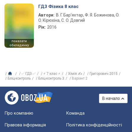
ГДЗ Фізика 8 клас
Автори:
В. Г. Бар’яхтар, Ф. Я. Божинова, О.
О. Кірюхіна, С. О. Довгий
Рік:
2016
показати
обкладинку
✅ ГДЗ ✅
⚡ 7 клас ⚡
Хімія ✍
Григорович 2015
Бліц-контроль
Бліц-контроль 3
Варіант 2
В начало
Про компанію
Команда
Правова інформація
Політика конфіденційності