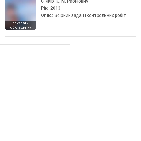
С. Якір, Ю. М. Рабінович
Рік:
2013
Опис:
Збірник задач і контрольних робіт
показати
обкладинку