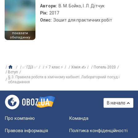
Автори:
В. М. Бойко, І. Л. Дітчук
Рік:
2017
Опис:
Зошит для практичних робіт
показати
обкладинку
✅ ГДЗ ✅
⚡ 7 клас ⚡
Хімія ✍
Попель 2020
Вступ
§ 3. Правила роботи в хімічному кабінеті. Лабораторний посуд і
обладнання
В начало
Про компанію
Команда
Правова інформація
Політика конфіденційності