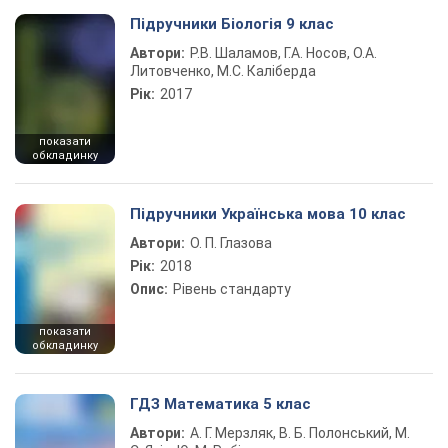
Підручники Біологія 9 клас
Автори:
Р.В. Шаламов, Г.А. Носов, О.А.
Литовченко, М.С. Каліберда
Рік:
2017
показати
обкладинку
Підручники Українська мова 10 клас
Автори:
О. П. Глазова
Рік:
2018
Опис:
Рівень стандарту
показати
обкладинку
ГДЗ Математика 5 клас
Автори:
А. Г. Мерзляк, В. Б. Полонський, М.