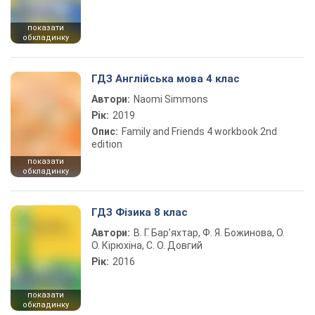
показати
обкладинку
ГДЗ Англійська мова 4 клас
Автори:
Naomi Simmons
Рік:
2019
Опис:
Family and Friends 4 workbook 2nd
edition
показати
обкладинку
ГДЗ Фізика 8 клас
Автори:
В. Г. Бар’яхтар, Ф. Я. Божинова, О.
О. Кірюхіна, С. О. Довгий
Рік:
2016
показати
обкладинку