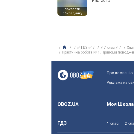
Рік:
2015
показати
обкладинку
✅ ГДЗ ✅
⚡ 7 клас ⚡
Хім
Практична робота № 1. Прийоми поводже
Про компанію
Реклама на сай
OBOZ.UA
Моя Школа
ГДЗ
1 клас
2 кл