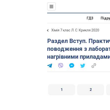
ГДЗ
Підр
Хімія 7 клас Л. С. Крикля 2020
Раздел Вступ. Практична робота № 1. Прийоми
поводження з лабора
нагрівними приладам
1
2