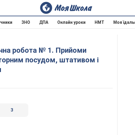
учники
ЗНО
ДПА
Онлайн уроки
НМТ
Моя їдаль
торним посудом, штативом і
и
3