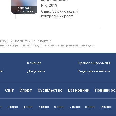
Рік:
2013
показати
Опис:
Збірник задач і
обкладинку
контрольних робіт
ія ✍
Попель 2020
Вступ
ння з лабораторним посудом, штативом і нагрівними приладами
Команда
Правова інформація
ті
Документи
Редакційна політика
Світ
Спорт
Суспільство
Всі новини
Новини ос
ас
3 клас
4 клас
5 клас
6 клас
7 клас
8 клас
9 клас