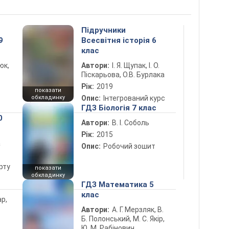
Підручники
9
Всесвітня історія 6
клас
юк,
Автори:
І. Я. Щупак, І. О.
Піскарьова, О.В. Бурлака
Рік:
2019
показати
обкладинку
Опис:
Інтегрований курс
ГДЗ Біологія 7 клас
0
Автори:
В. І. Соболь
Рік:
2015
а
Опис:
Робочий зошит
рту
показати
обкладинку
ГДЗ Математика 5
клас
ар,
Автори:
А. Г. Мерзляк, В.
Б. Полонський, М. С. Якір,
Ю. М. Рабінович