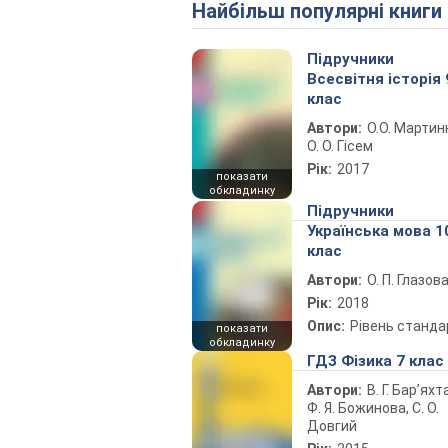
Найбільш популярні книги
Підручники
Всесвітня історія 
клас
Автори:
О.О. Мартин
О. О. Гісем
Рік:
2017
показати
обкладинку
Підручники
Українська мова 1
клас
Автори:
О. П. Глазов
Рік:
2018
Опис:
Рівень станда
показати
обкладинку
ГДЗ Фізика 7 клас
Автори:
В. Г. Бар’яхт
Ф. Я. Божинова, С. О.
Довгий