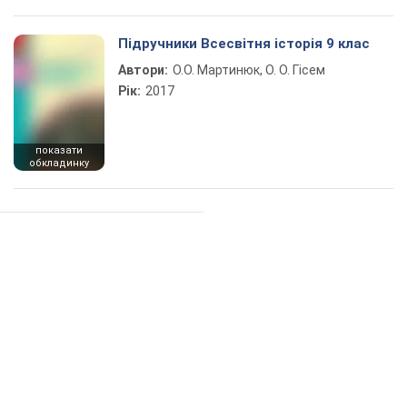
Підручники Всесвітня історія 9 клас
Автори:
О.О. Мартинюк, О. О. Гісем
Рік:
2017
показати
обкладинку