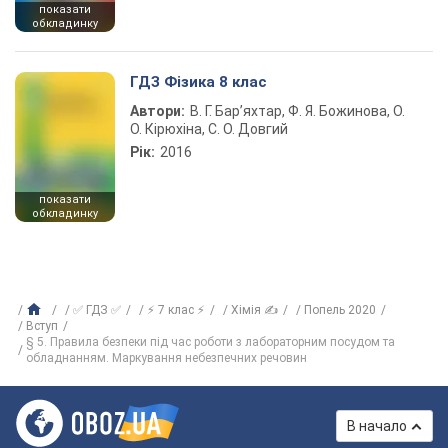
показати
обкладинку
ГДЗ Фізика 8 клас
Автори:
В. Г. Бар’яхтар, Ф. Я. Божинова, О.
О. Кірюхіна, С. О. Довгий
Рік:
2016
показати
обкладинку
✅ ГДЗ ✅
⚡ 7 клас ⚡
Хімія ✍
Попель 2020
Вступ
§ 5. Правила безпеки під час роботи з лабораторним посудом та
обладнанням. Маркування небезпечних речовин
В начало