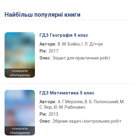
Найбільш популярні книги
Play Video
ГДЗ Географія 9 клас
Автори:
В. М. Бойко, І. Л. Дітчук
Рік:
2017
Опис:
Зошит для практичних робіт
показати
обкладинку
ГДЗ Математика 5 клас
Автори:
А. Г. Мерзляк, В. Б. Полонський, М.
С. Якір, Ю. М. Рабінович
Рік:
2013
Опис:
Збірник задач і контрольних робіт
показати
обкладинку