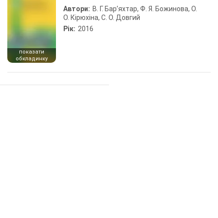
Автори:
В. Г. Бар’яхтар, Ф. Я. Божинова, О.
О. Кірюхіна, С. О. Довгий
Рік:
2016
показати
обкладинку