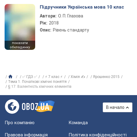
Підручники Українська мова 10 клас
Автори:
О. П. Глазова
Рік:
2018
Опис:
Рівень стандарту
показати
обкладинку
✅ ГДЗ ✅
⚡ 7 клас ⚡
Хімія ✍
Ярошенко 2015
Тема 1. Початкові хімічні поняття
§ 17. Валентність хімічних елементів
В начало
Про компанію
Команда
Правова інформація
Політика конфіденційності