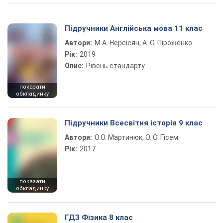
Підручники Англійська мова 11 клас
Автори:
М.А. Нерсісян, А. О. Піроженко
Рік:
2019
Опис:
Рівень стандарту
показати
обкладинку
Підручники Всесвітня історія 9 клас
Автори:
О.О. Мартинюк, О. О. Гісем
Рік:
2017
показати
обкладинку
ГДЗ Фізика 8 клас