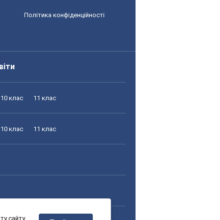
Політика конфіденційності
віти
10 клас
11 клас
10 клас
11 клас
у сайту,