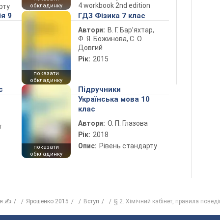
4 workbook 2nd edition
рту
обкладинку
ія 9
ГДЗ Фізика 7 клас
Автори:
В. Г. Бар’яхтар,
Ф. Я. Божинова, С. О.
Довгий
Рік:
2015
показати
обкладинку
с
Підручники
Українська мова 10
клас
Автори:
О. П. Глазова
т
Рік:
2018
Опис:
Рівень стандарту
показати
обкладинку
ія ✍
Ярошенко 2015
Вступ
§ 2. Хімічний кабінет, правила повед