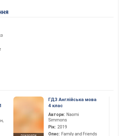
ння
ко
т
ГДЗ Англійська мова
1
4 клас
Автори:
Naomi
Simmons
н,
Рік:
2019
Опис:
Family and Friends
показати