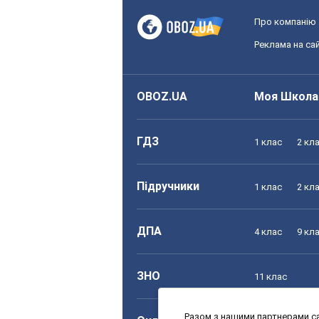
Про компанію
Реклама на сай
OBOZ.UA
Моя Школа
ГДЗ
1 клас
2 кл
Підручники
1 клас
2 кл
ДПА
4 клас
9 кл
ЗНО
11 клас
Разом з нашими партнерами са