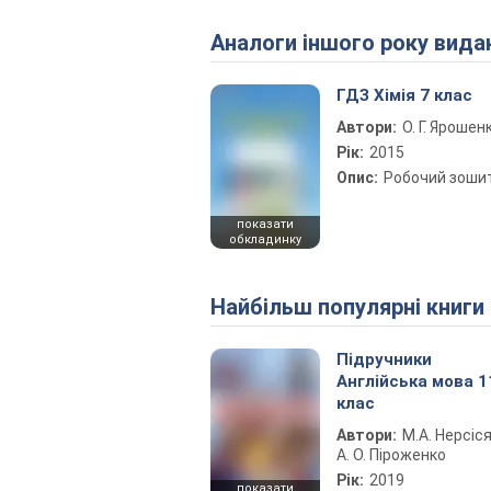
Аналоги іншого року вида
ГДЗ Хімія 7 клас
Автори:
О. Г. Ярошен
Рік:
2015
Опис:
Робочий зоши
показати
обкладинку
Найбільш популярні книги
Підручники
Англійська мова 1
клас
Автори:
М.А. Нерсіся
А. О. Піроженко
Рік:
2019
показати