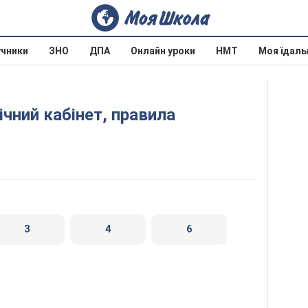
учники
ЗНО
ДПА
Онлайн уроки
НМТ
Моя їдаль
3
4
6