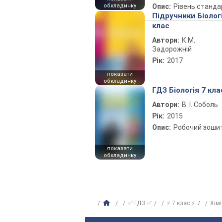
обкладинку
Опис:
Рівень станда
Підручники Біолог
клас
Автори:
К.М.
Задорожній
Рік:
2017
показати
обкладинку
ГДЗ Біологія 7 кла
Автори:
В. І. Соболь
Рік:
2015
Опис:
Робочий зоши
показати
обкладинку
✅ ГДЗ ✅
⚡ 7 клас ⚡
Хім