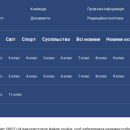
Команда
Правова інформація
ті
Документи
Редакційна політика
Світ
Спорт
Суспільство
Всі новини
Новини ос
ас
3 клас
4 клас
5 клас
6 клас
7 клас
8 клас
9 клас
ас
3 клас
4 клас
5 клас
6 клас
7 клас
8 клас
9 клас
ас
11 клас
йт OBOZ.UA використовує файли cookie, щоб забезпечити належну робот