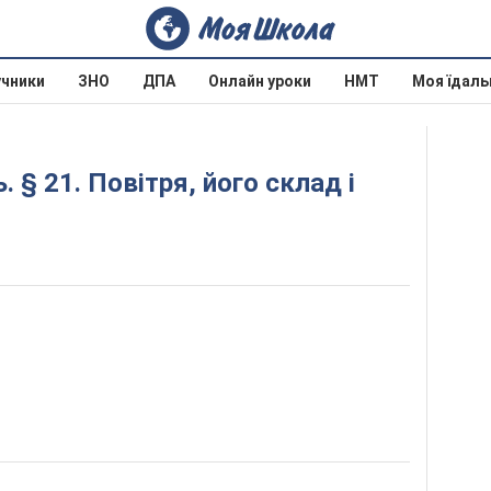
учники
ЗНО
ДПА
Онлайн уроки
НМТ
Моя їдаль