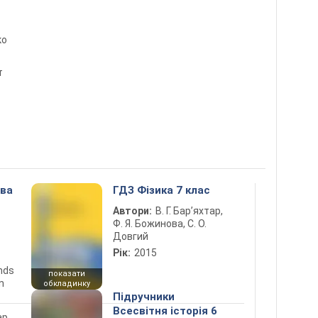
ко
т
ова
ГДЗ Фізика 7 клас
Автори:
В. Г. Бар’яхтар,
Ф. Я. Божинова, С. О.
Довгий
Рік:
2015
ends
показати
n
обкладинку
Підручники
Всесвітня історія 6
ар,