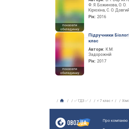
Ф. Я. Божинова, О. О.
Кірюхіна, С. О. Довги
Рік:
2016
показати
обкладинку
Підручники Біолог
клас
Автори:
К.М.
Задорожній
Рік:
2017
показати
обкладинку
✅ ГДЗ ✅
⚡ 7 клас ⚡
Хім
Про компанію