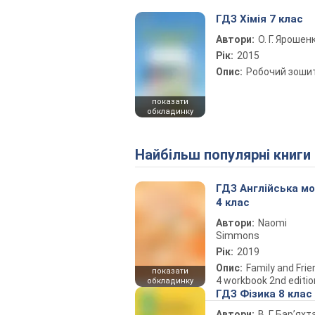
ГДЗ Хімія 7 клас
Автори:
О. Г. Ярошен
Рік:
2015
Опис:
Робочий зоши
показати
обкладинку
Найбільш популярні книги
ГДЗ Англійська м
4 клас
Автори:
Naomi
Simmons
Рік:
2019
Опис:
Family and Fri
показати
4 workbook 2nd editio
обкладинку
ГДЗ Фізика 8 клас
Автори:
В. Г. Бар’яхт