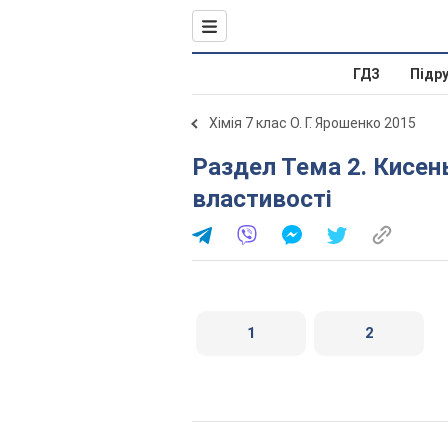
ГДЗ
Підр
Хімія 7 клас О. Г. Ярошенко 2015
Раздел Тема 2. Кисень. § 21. Повітря, його склад і
властивості
1
2