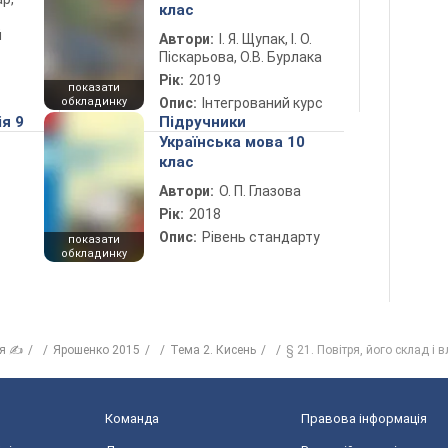
клас
й
Автори:
І. Я. Щупак, І. О.
Піскарьова, О.В. Бурлака
Рік:
2019
показати
обкладинку
Опис:
Інтегрований курс
ія 9
Підручники
Українська мова 10
клас
Автори:
О. П. Глазова
Рік:
2018
Опис:
Рівень стандарту
показати
обкладинку
ія ✍
Ярошенко 2015
Тема 2. Кисень
§ 21. Повітря, його склад і 
Команда
Правова інформація