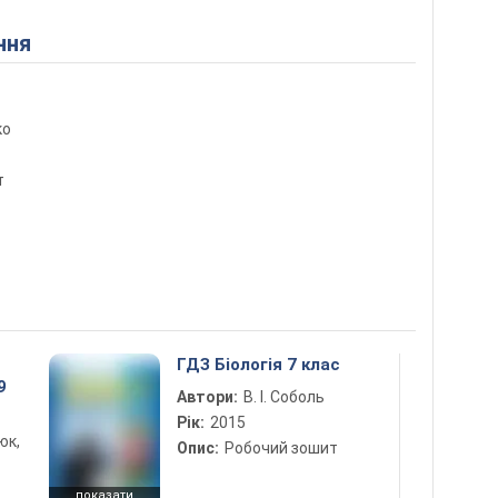
ння
ко
т
ГДЗ Біологія 7 клас
9
Автори:
В. І. Соболь
Рік:
2015
юк,
Опис:
Робочий зошит
показати