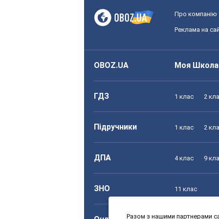
Про компанію
Реклама на сай
OBOZ.UA
Моя Школа
ГДЗ
1 клас
2 кл
Підручники
1 клас
2 кл
ДПА
4 клас
9 кл
ЗНО
11 клас
Разом з нашими партнерами са