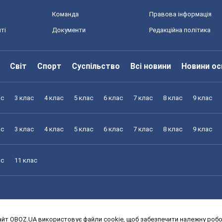
Команда
Правова інформація
ті
Документи
Редакційна політика
Світ
Спорт
Суспільство
Всі новини
Новини ос
ас
3 клас
4 клас
5 клас
6 клас
7 клас
8 клас
9 клас
ас
3 клас
4 клас
5 клас
6 клас
7 клас
8 клас
9 клас
ас
11 клас
йт OBOZ.UA використовує файли cookie, щоб забезпечити належну робот