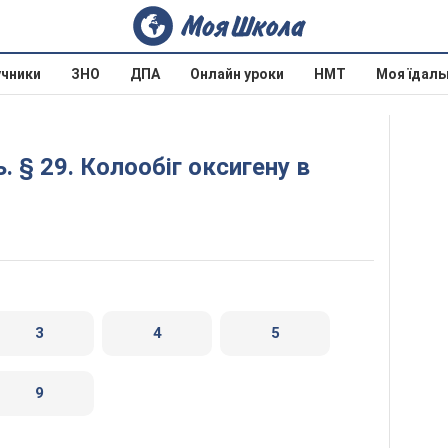
учники
ЗНО
ДПА
Онлайн уроки
НМТ
Моя їдаль
3
4
5
9