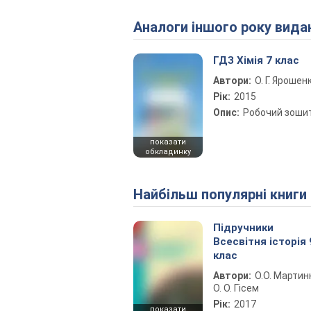
Аналоги іншого року вида
ГДЗ Хімія 7 клас
Автори:
О. Г. Ярошен
Рік:
2015
Опис:
Робочий зоши
показати
обкладинку
Найбільш популярні книги
Підручники
Всесвітня історія 
клас
Автори:
О.О. Мартин
О. О. Гісем
Рік:
2017
показати