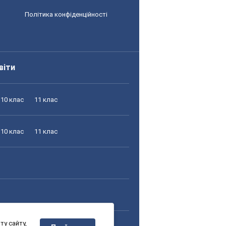
Політика конфіденційності
віти
10 клас
11 клас
10 клас
11 клас
у сайту,