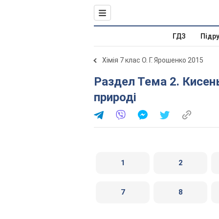
ГДЗ
Підр
Хімія 7 клас О. Г. Ярошенко 2015
Раздел Тема 2. Кисень. § 29. Колообіг оксигену в
природі
1
2
7
8