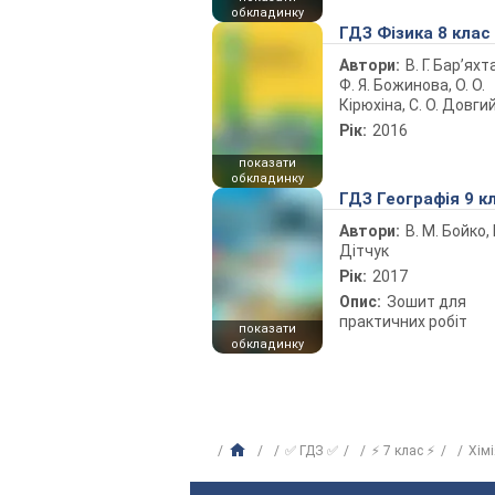
обкладинку
ГДЗ Фізика 8 клас
Автори:
В. Г. Бар’яхт
Ф. Я. Божинова, О. О.
Кірюхіна, С. О. Довги
Рік:
2016
показати
обкладинку
ГДЗ Географія 9 к
Автори:
В. М. Бойко, І
Дітчук
Рік:
2017
Опис:
Зошит для
практичних робіт
показати
обкладинку
✅ ГДЗ ✅
⚡ 7 клас ⚡
Хім