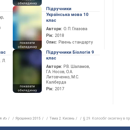
обкладинку
Підручники
Українська мова 10
ар,
клас
й
Автори:
О. П. Глазова
Рік:
2018
Опис:
Рівень стандарту
показати
обкладинку
лас
Підручники Біологія 9
клас
. Л.
Автори:
Р.В. Шаламов,
Г.А. Носов, О.А.
Литовченко, М.С.
Каліберда
показати
Рік:
2017
обкладинку
ія ✍
Ярошенко 2015
Тема 2. Кисень
§ 29. Колообіг оксигену в п