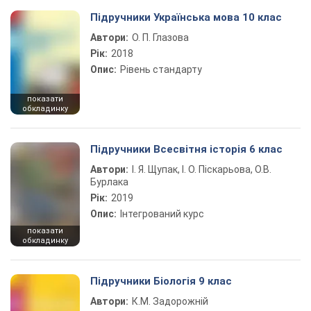
Підручники Українська мова 10 клас
Автори:
О. П. Глазова
Рік:
2018
Опис:
Рівень стандарту
показати
обкладинку
Підручники Всесвітня історія 6 клас
Автори:
І. Я. Щупак, І. О. Піскарьова, О.В.
Бурлака
Рік:
2019
Опис:
Інтегрований курс
показати
обкладинку
Підручники Біологія 9 клас
Автори:
К.М. Задорожній