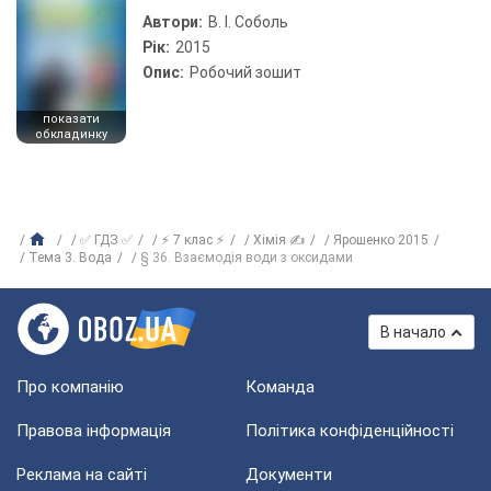
Автори:
В. І. Соболь
Рік:
2015
Опис:
Робочий зошит
показати
обкладинку
✅ ГДЗ ✅
⚡ 7 клас ⚡
Хімія ✍
Ярошенко 2015
Тема 3. Вода
§ 36. Взаємодія води з оксидами
В начало
Про компанію
Команда
Правова інформація
Політика конфіденційності
Реклама на сайті
Документи