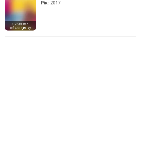
Рік:
2017
показати
обкладинку