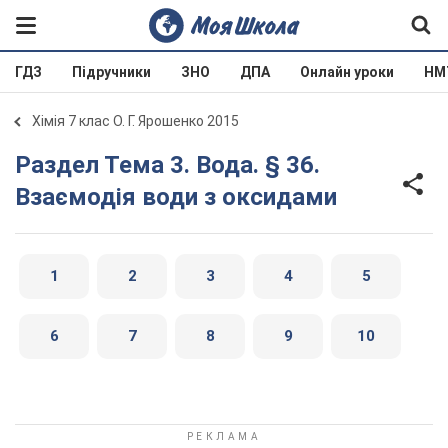
ГДЗ
Підручники
ЗНО
ДПА
Онлайн уроки
НМ
Хімія 7 клас О. Г. Ярошенко 2015
Раздел Тема 3. Вода. § 36.
Взаємодія води з оксидами
1
2
3
4
5
6
7
8
9
10