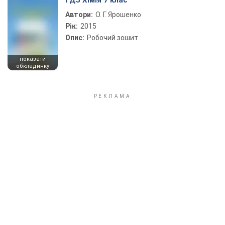
ГДЗ Хімія 7 клас
Автори:
О. Г. Ярошенко
Рік:
2015
Опис:
Робочий зошит
показати
обкладинку