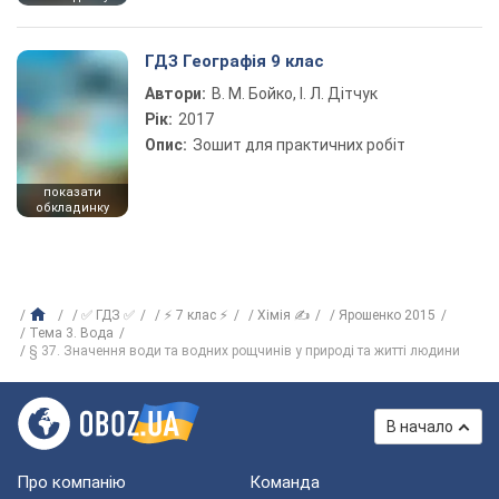
ГДЗ Географія 9 клас
Автори:
В. М. Бойко, І. Л. Дітчук
Рік:
2017
Опис:
Зошит для практичних робіт
показати
обкладинку
✅ ГДЗ ✅
⚡ 7 клас ⚡
Хімія ✍
Ярошенко 2015
Тема 3. Вода
§ 37. Значення води та водних рощчинів у природі та житті людини
В начало
Про компанію
Команда