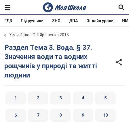
ГДЗ
Підручники
ЗНО
ДПА
Онлайн уроки
НМ
Хімія 7 клас О. Г. Ярошенко 2015
Раздел Тема 3. Вода. § 37.
Значення води та водних
рощчинів у природі та житті
людини
1
2
3
4
5
6
7
8
9
10