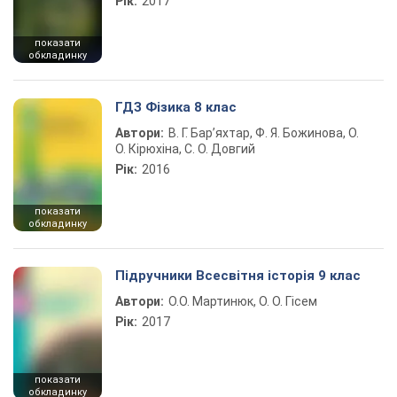
Рік:
2017
показати
обкладинку
ГДЗ Фізика 8 клас
Автори:
В. Г. Бар’яхтар, Ф. Я. Божинова, О.
О. Кірюхіна, С. О. Довгий
Рік:
2016
показати
обкладинку
Підручники Всесвітня історія 9 клас
Автори:
О.О. Мартинюк, О. О. Гісем
Рік:
2017
показати
обкладинку