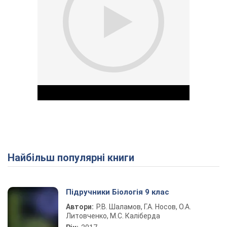
Найбільш популярні книги
Play Video
Підручники Біологія 9 клас
Автори:
Р.В. Шаламов, Г.А. Носов, О.А.
Литовченко, М.С. Каліберда