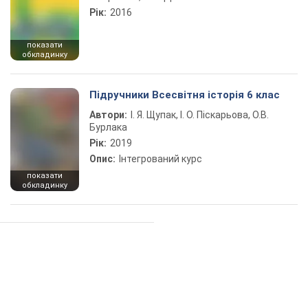
Рік:
2016
показати
обкладинку
Підручники Всесвітня історія 6 клас
Автори:
І. Я. Щупак, І. О. Піскарьова, О.В.
Бурлака
Рік:
2019
Опис:
Інтегрований курс
показати
обкладинку