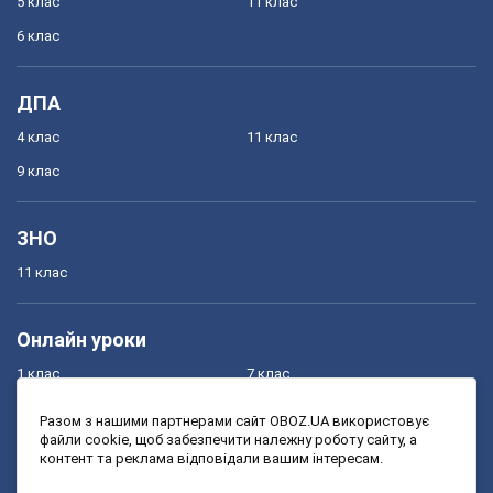
5 клас
11 клас
6 клас
ДПА
4 клас
11 клас
9 клас
ЗНО
11 клас
Онлайн уроки
1 клас
7 клас
2 клас
8 клас
Разом з нашими партнерами сайт OBOZ.UA використовує
файли cookie, щоб забезпечити належну роботу сайту, а
3 клас
9 клас
контент та реклама відповідали вашим інтересам.
4 клас
10 клас