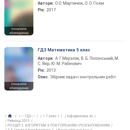
Автори:
О.О. Мартинюк, О. О. Гісем
Рік:
2017
показати
обкладинку
ГДЗ Математика 5 клас
Автори:
А. Г. Мерзляк, В. Б. Полонський, М.
С. Якір, Ю. М. Рабінович
Рік:
2013
Опис:
Збірник задач і контрольних робіт
показати
обкладинку
✅ ГДЗ ✅
⚡ 7 клас ⚡
Інформатика ✍
Ривкінд 2015
РОЗДІЛ 3. АЛГОРИТМИ З ПОВТОРЕННЯМ І РОЗГАЛУЖЕННЯМ