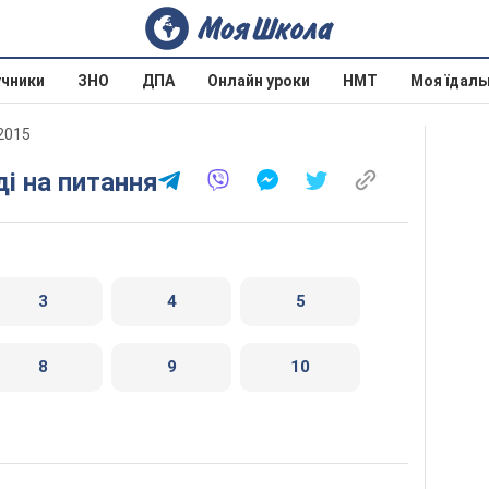
учники
ЗНО
ДПА
Онлайн уроки
НМТ
Моя їдаль
2015
ді на питання
3
4
5
8
9
10