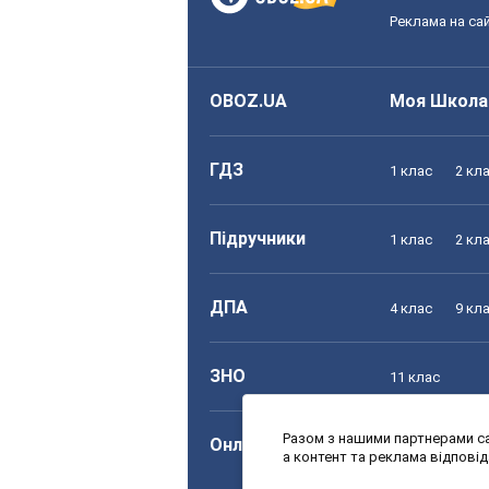
Реклама на сай
OBOZ.UA
Моя Школа
ГДЗ
1 клас
2 кл
Підручники
1 клас
2 кл
ДПА
4 клас
9 кл
ЗНО
11 клас
Разом з нашими партнерами са
Онлайн уроки
1 клас
2 кл
а контент та реклама відпові