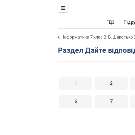
ГДЗ
Підр
Інформатика 7 клас В. В. Шакотько 
Раздел Дайте відпові
1
2
6
7