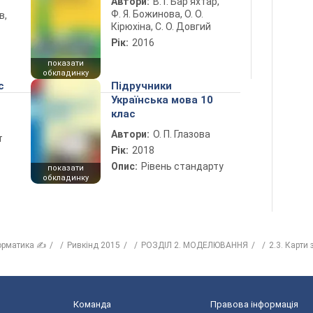
Автори:
В. Г. Бар’яхтар,
Ф. Я. Божинова, О. О.
в,
Кірюхіна, С. О. Довгий
Рік:
2016
показати
обкладинку
с
Підручники
Українська мова 10
клас
Автори:
О. П. Глазова
т
Рік:
2018
Опис:
Рівень стандарту
показати
обкладинку
орматика ✍
Ривкінд 2015
РОЗДІЛ 2. МОДЕЛЮВАННЯ
2.3. Карти
Команда
Правова інформація