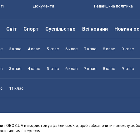
ті
Документи
Редакційна політика
Світ
Спорт
Суспільство
Всі новини
Новини ос
ас
3 клас
4 клас
5 клас
6 клас
7 клас
8 клас
9 клас
ас
3 клас
4 клас
5 клас
6 клас
7 клас
8 клас
9 клас
ас
11 клас
йт OBOZ.UA використовує файли cookie, щоб забезпечити належну робот
ас
3 клас
4 клас
5 клас
6 клас
7 клас
8 клас
9 клас
дали вашим інтересам.