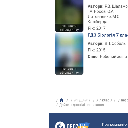
Автори:
Р.В. Шаламо
Г.А. Носов, О.А.
Литовченко, М.С.
Каліберда
показати
Рік:
2017
обкладинку
ГДЗ Біологія 7 кла
Автори:
В. І. Соболь
Рік:
2015
Опис:
Робочий зоши
показати
обкладинку
✅ ГДЗ ✅
⚡ 7 клас ⚡
Інф
Дайте відповіді на питання
Про компанію