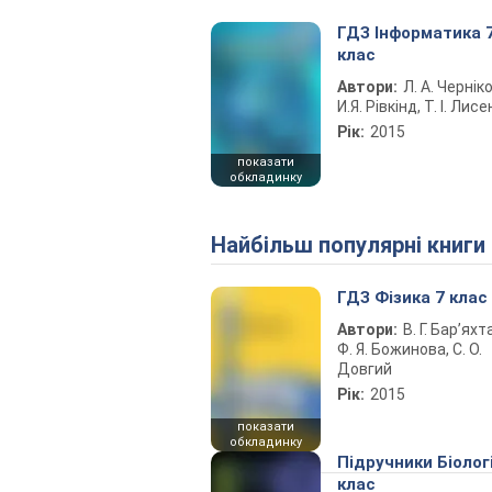
ГДЗ Інформатика 
клас
Автори:
Л. А. Чернік
И.Я. Рівкінд, Т. І. Лис
Рік:
2015
показати
обкладинку
Найбільш популярні книги
ГДЗ Фізика 7 клас
Автори:
В. Г. Бар’яхт
Ф. Я. Божинова, С. О.
Довгий
Рік:
2015
показати
обкладинку
Підручники Біолог
клас