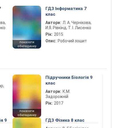
7
ГДЗ Інформатика 7
клас
ова,
Автори:
Л. А. Чернікова,
енко
И.Я. Рівкінд, Т. І. Лисенко
Рік:
2015
Опис:
Робочий зошит
показати
обкладинку
Підручники Біологія 9
клас
ар,
Автори:
К.М.
Задорожній
Рік:
2017
показати
обкладинку
ія 9
ГДЗ Фізика 8 клас