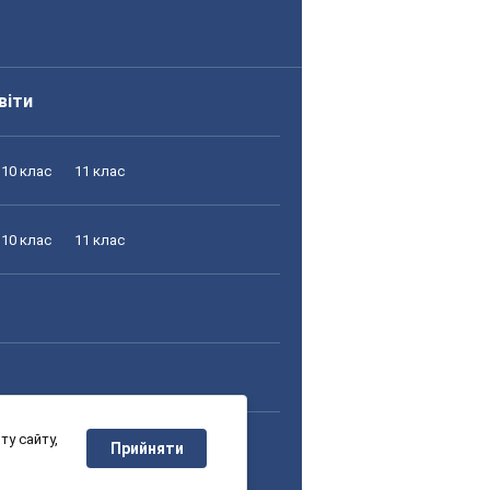
віти
10 клас
11 клас
10 клас
11 клас
у сайту,
10 клас
11 клас
Прийняти