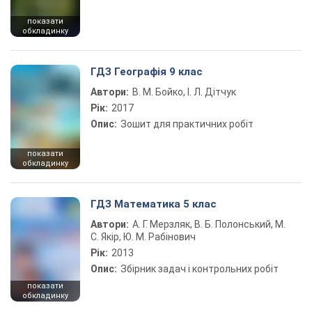
показати
обкладинку
ГДЗ Географія 9 клас
Автори:
В. М. Бойко, І. Л. Дітчук
Рік:
2017
Опис:
Зошит для практичних робіт
показати
обкладинку
ГДЗ Математика 5 клас
Автори:
А. Г. Мерзляк, В. Б. Полонський, М.
С. Якір, Ю. М. Рабінович
Рік:
2013
Опис:
Збірник задач і контрольних робіт
показати
обкладинку