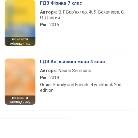
ГДЗ Фізика 7 клас
Автори:
В. Г. Бар’яхтар, Ф. Я. Божинова, С.
О. Довгий
Рік:
2015
показати
обкладинку
ГДЗ Англійська мова 4 клас
Автори:
Naomi Simmons
Рік:
2019
Опис:
Family and Friends 4 workbook 2nd
edition
показати
обкладинку