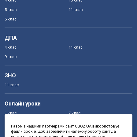
4 клас
10 клас
5 клас
11 клас
6 клас
ДПА
4 клас
11 клас
9 клас
ЗНО
11 клас
Онлайн уроки
1 клас
7 клас
2 клас
8 клас
Разом з нашими партнерами сайт OBOZ.UA використовує
файли cookie, щоб забезпечити належну роботу сайту, а
3 клас
9 клас
контент та реклама відповідали вашим інтересам.