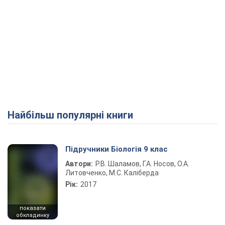
Найбільш популярні книги
Підручники Біологія 9 клас
Автори:
Р.В. Шаламов, Г.А. Носов, О.А.
Литовченко, М.С. Каліберда
Рік:
2017
показати
обкладинку