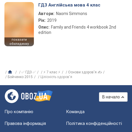
ГДЗ Англійська мова 4 клас
Автори:
Naomi Simmons
Рік:
2019
Опис:
Family and Friends 4 workbook 2nd
edition
показати
обкладинку
✅ ГДЗ ✅
⚡ 7 клас ⚡
Основи здоров'я ✍
Бойченко 2015
Цілісність здоров'я
В начало
Про компанію
Команда
Правова інформація
Політика конфіденційності