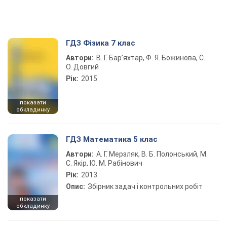
ГДЗ Фізика 7 клас
Автори:
В. Г. Бар’яхтар, Ф. Я. Божинова, С.
О. Довгий
Рік:
2015
показати
обкладинку
ГДЗ Математика 5 клас
Автори:
А. Г. Мерзляк, В. Б. Полонський, М.
С. Якір, Ю. М. Рабінович
Рік:
2013
Опис:
Збірник задач і контрольних робіт
показати
обкладинку