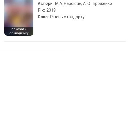
Автори:
М.А. Нерсісян, А. О. Піроженко
Рік:
2019
Опис:
Рівень стандарту
показати
обкладинку