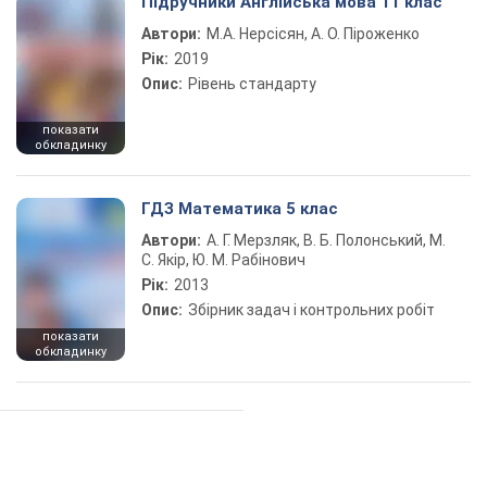
Підручники Англійська мова 11 клас
Автори:
М.А. Нерсісян, А. О. Піроженко
Рік:
2019
Опис:
Рівень стандарту
показати
обкладинку
ГДЗ Математика 5 клас
Автори:
А. Г. Мерзляк, В. Б. Полонський, М.
С. Якір, Ю. М. Рабінович
Рік:
2013
Опис:
Збірник задач і контрольних робіт
показати
обкладинку