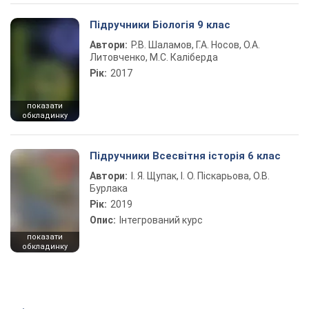
Підручники Біологія 9 клас
Автори:
Р.В. Шаламов, Г.А. Носов, О.А.
Литовченко, М.С. Каліберда
Рік:
2017
показати
обкладинку
Підручники Всесвітня історія 6 клас
Автори:
І. Я. Щупак, І. О. Піскарьова, О.В.
Бурлака
Рік:
2019
Опис:
Інтегрований курс
показати
обкладинку