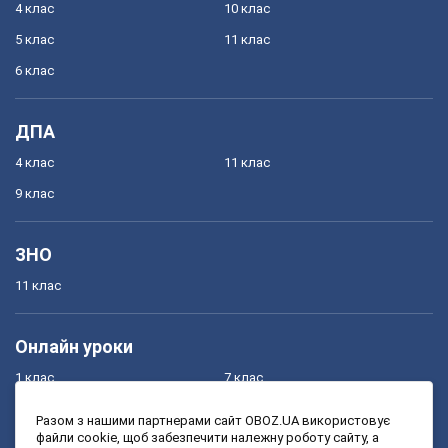
4 клас
10 клас
5 клас
11 клас
6 клас
ДПА
4 клас
11 клас
9 клас
ЗНО
11 клас
Онлайн уроки
1 клас
7 клас
2 клас
8 клас
Разом з нашими партнерами сайт OBOZ.UA використовує
файли cookie, щоб забезпечити належну роботу сайту, а
3 клас
9 клас