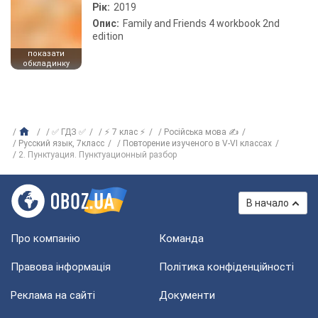
Рік:
2019
Опис:
Family and Friends 4 workbook 2nd
edition
показати
обкладинку
✅ ГДЗ ✅
⚡ 7 клас ⚡
Російська мова ✍
Русский язык, 7класс
Повторение изученого в V-VI классах
2. Пунктуация. Пунктуационный разбор
В начало
Про компанію
Команда
Правова інформація
Політика конфіденційності
Реклама на сайті
Документи