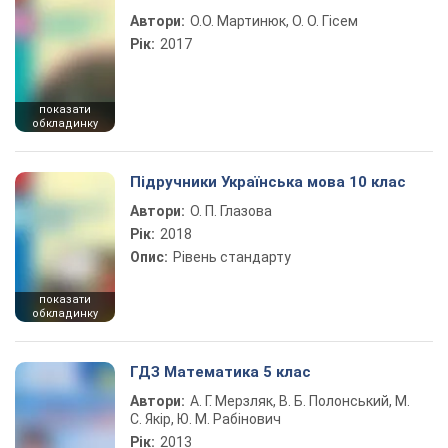
Автори:
О.О. Мартинюк, О. О. Гісем
Рік:
2017
показати
обкладинку
Підручники Українська мова 10 клас
Автори:
О. П. Глазова
Рік:
2018
Опис:
Рівень стандарту
показати
обкладинку
ГДЗ Математика 5 клас
Автори:
А. Г. Мерзляк, В. Б. Полонський, М.
С. Якір, Ю. М. Рабінович
Рік:
2013