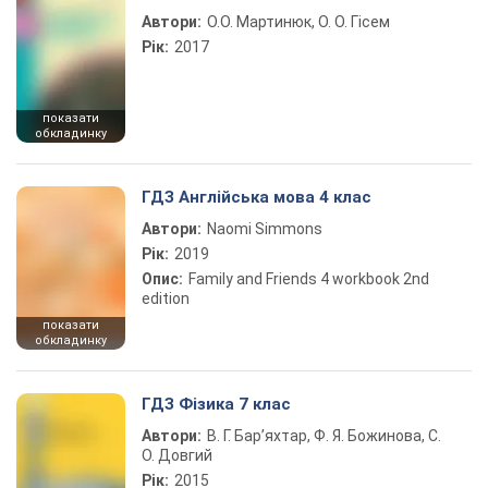
Автори:
О.О. Мартинюк, О. О. Гісем
Рік:
2017
показати
обкладинку
ГДЗ Англійська мова 4 клас
Автори:
Naomi Simmons
Рік:
2019
Опис:
Family and Friends 4 workbook 2nd
edition
показати
обкладинку
ГДЗ Фізика 7 клас
Автори:
В. Г. Бар’яхтар, Ф. Я. Божинова, С.
О. Довгий
Рік:
2015