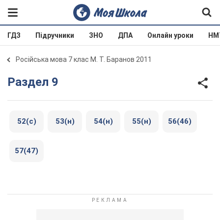
ГДЗ
Підручники
ЗНО
ДПА
Онлайн уроки
НМ
Російська мова 7 клас М. Т. Баранов 2011
Раздел 9
52(с)
53(н)
54(н)
55(н)
56(46)
57(47)