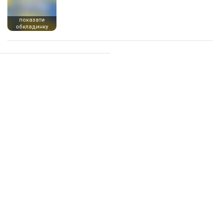
показати
обкладинку