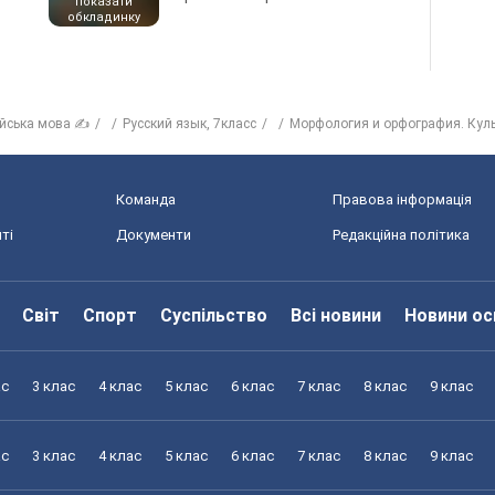
показати
обкладинку
ійська мова ✍
Русский язык, 7класс
Морфология и орфография. Куль
Команда
Правова інформація
ті
Документи
Редакційна політика
Світ
Спорт
Суспільство
Всі новини
Новини ос
ас
3 клас
4 клас
5 клас
6 клас
7 клас
8 клас
9 клас
ас
3 клас
4 клас
5 клас
6 клас
7 клас
8 клас
9 клас