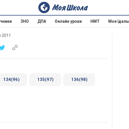
учники
ЗНО
ДПА
Онлайн уроки
НМТ
Моя їдаль
в 2011
134(96)
135(97)
136(98)