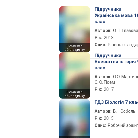
Підручники
Українська мова 1
клас
Автори:
О. П. Глазов
Рік:
2018
Опис:
Рівень станда
показати
обкладинку
Підручники
Всесвітня історія 
клас
Автори:
О.О. Мартин
О. О. Гісем
Рік:
2017
показати
обкладинку
ГДЗ Біологія 7 кла
Автори:
В. І. Соболь
Рік:
2015
Опис:
Робочий зоши