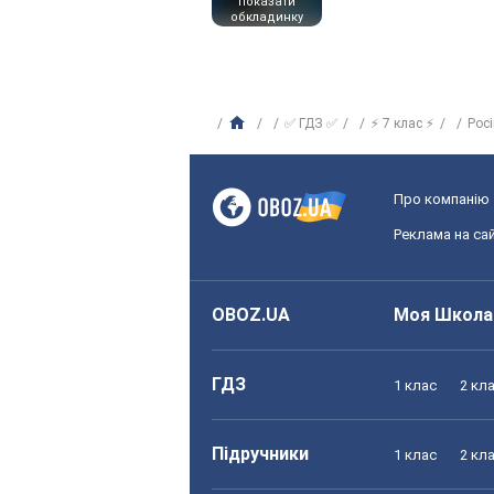
показати
обкладинку
✅ ГДЗ ✅
⚡ 7 клас ⚡
Рос
Про компанію
Реклама на сай
OBOZ.UA
Моя Школа
ГДЗ
1 клас
2 кл
Підручники
1 клас
2 кл