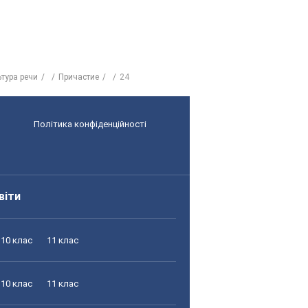
тура речи
Причастие
24
Політика конфіденційності
віти
10 клас
11 клас
10 клас
11 клас