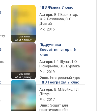
ГДЗ Фізика 7 клас
0
Автори:
В. Г. Бар’яхтар,
Ф. Я. Божинова, С. О.
Довгий
а
Рік:
2015
рту
показати
обкладинку
Підручники
9
Всесвітня історія 6
клас
юк,
Автори:
І. Я. Щупак, І. О.
Піскарьова, О.В. Бурлака
Рік:
2019
показати
обкладинку
Опис:
Інтегрований курс
с
ГДЗ Географія 9 клас
Автори:
В. М. Бойко, І. Л.
Дітчук
Рік:
2017
т
Опис:
Зошит для
практичних робіт