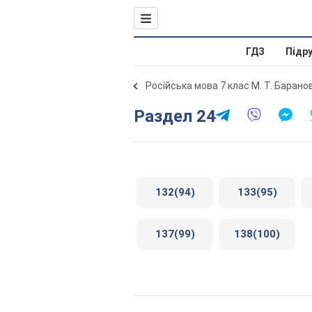
ГДЗ
Підр
Російська мова 7 клас М. Т. Барано
Раздел 24
132(94)
133(95)
137(99)
138(100)