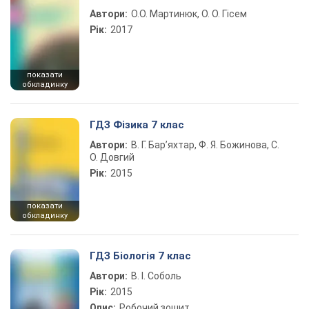
Автори:
О.О. Мартинюк, О. О. Гісем
Рік:
2017
показати
обкладинку
ГДЗ Фізика 7 клас
Автори:
В. Г. Бар’яхтар, Ф. Я. Божинова, С.
О. Довгий
Рік:
2015
показати
обкладинку
ГДЗ Біологія 7 клас
Автори:
В. І. Соболь
Рік:
2015
Опис:
Робочий зошит