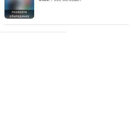
показати
обкладинку