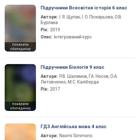
Підручники Всесвітня історія 6 клас
Автори:
І. Я. Щупак, І. О. Піскарьова, О.В.
Бурлака
Рік:
2019
Опис:
Інтегрований курс
показати
обкладинку
Підручники Біологія 9 клас
Автори:
Р.В. Шаламов, Г.А. Носов, О.А.
Литовченко, М.С. Каліберда
Рік:
2017
показати
обкладинку
ГДЗ Англійська мова 4 клас
Автори:
Naomi Simmons