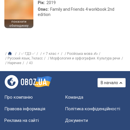
Рік:
2019
Опис:
Family and Friends 4 workbook 2nd
edition
показати
обкладинку
✅ ГДЗ ✅
⚡ 7 клас ⚡
Російська мова ✍
Русский язык, 7класс
Морфология и орфография. Культура речи
Наречие
43
В начало
Про компанію
Команда
Правова інформація
Політика конфіденційності
Реклама на сайті
Документи