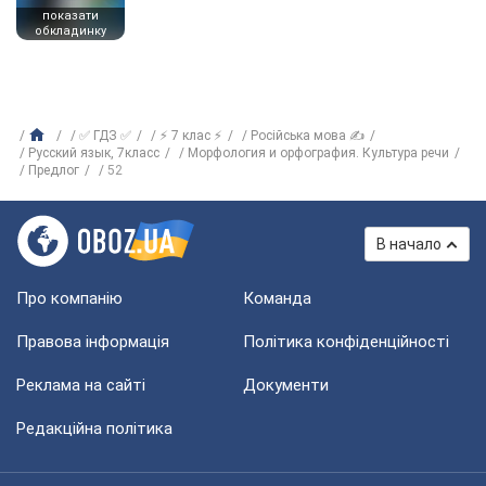
показати
обкладинку
✅ ГДЗ ✅
⚡ 7 клас ⚡
Російська мова ✍
Русский язык, 7класс
Морфология и орфография. Культура речи
Предлог
52
В начало
Про компанію
Команда
Правова інформація
Політика конфіденційності
Реклама на сайті
Документи
Редакційна політика