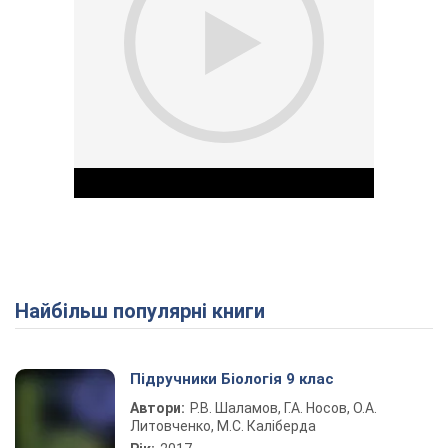
Найбільш популярні книги
Play Video
Підручники Біологія 9 клас
Автори:
Р.В. Шаламов, Г.А. Носов, О.А.
Литовченко, М.С. Каліберда