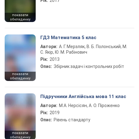
Рік:
2017
показати
обкладинку
ГДЗ Математика 5 клас
Автори:
А. Г. Мерзляк, В. Б. Полонський, М.
С. Якір, Ю. М. Рабінович
Рік:
2013
Опис:
Збірник задач і контрольних робіт
показати
обкладинку
Підручники Англійська мова 11 клас
Автори:
М.А. Нерсісян, А. О. Піроженко
Рік:
2019
Опис:
Рівень стандарту
показати
обкладинку