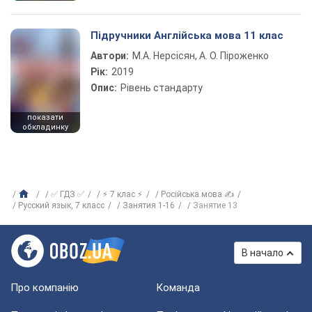
Підручники Англійська мова 11 клас
Автори:
М.А. Нерсісян, А. О. Піроженко
Рік:
2019
Опис:
Рівень стандарту
показати
обкладинку
✅ ГДЗ ✅
⚡ 7 клас ⚡
Російська мова ✍
Русский язык, 7 класс
Занятия 1-16
Занятие 13
В начало
Про компанію
Команда