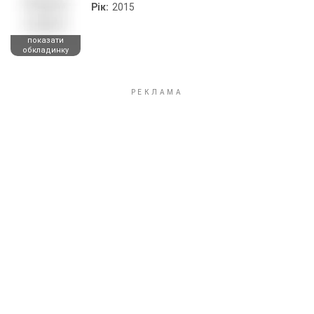
Рік:
2015
показати
обкладинку