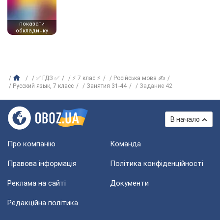
показати
обкладинку
✅ ГДЗ ✅
⚡ 7 клас ⚡
Російська мова ✍
Русский язык, 7 класс
Занятия 31-44
Задание 42
В начало
Про компанію
Команда
Правова інформація
Політика конфіденційності
Реклама на сайті
Документи
Редакційна політика