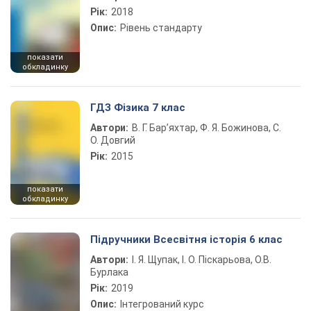
Рік:
2018
Опис:
Рівень стандарту
показати
обкладинку
ГДЗ Фізика 7 клас
Автори:
В. Г. Бар’яхтар, Ф. Я. Божинова, С.
О. Довгий
Рік:
2015
показати
обкладинку
Підручники Всесвітня історія 6 клас
Автори:
І. Я. Щупак, І. О. Піскарьова, О.В.
Бурлака
Рік:
2019
Опис:
Інтегрований курс