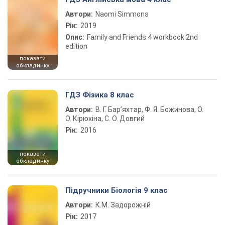
Автори:
Naomi Simmons
Рік:
2019
Опис:
Family and Friends 4 workbook 2nd
edition
показати
обкладинку
ГДЗ Фізика 8 клас
Автори:
В. Г. Бар’яхтар, Ф. Я. Божинова, О.
О. Кірюхіна, С. О. Довгий
Рік:
2016
показати
обкладинку
Підручники Біологія 9 клас
Автори:
К.М. Задорожній
Рік:
2017