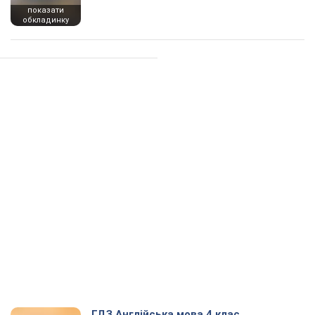
показати
обкладинку
ГДЗ Англійська мова 4 клас