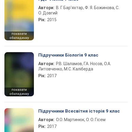
Автори:
В. Г. Бар’яхтар, Ф. Я. Божинова, С.
О. Довгий
Рік:
2015
показати
обкладинку
Підручники Біологія 9 клас
Автори:
Р.В. Шаламов, Г.А. Носов, О.А.
Литовченко, М.С. Каліберда
Рік:
2017
показати
обкладинку
Підручники Всесвітня історія 9 клас
Автори:
О.О. Мартинюк, О. О. Гісем
Рік:
2017