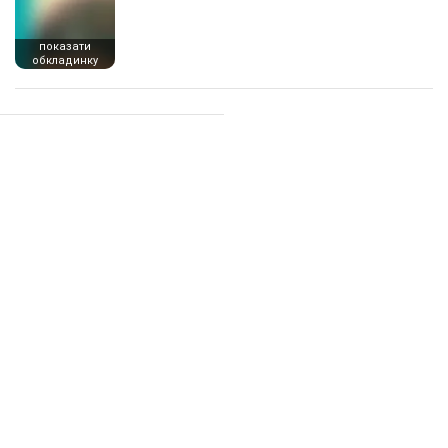
показати
обкладинку