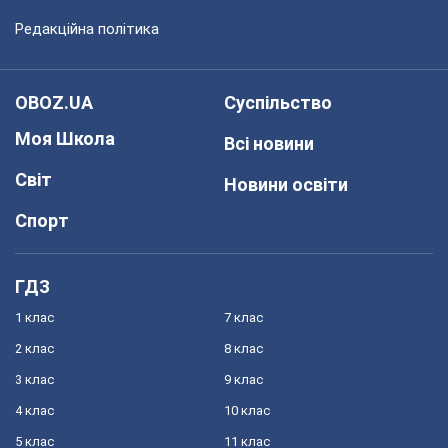
Редакційна політика
OBOZ.UA
Суспільство
Моя Школа
Всі новини
Світ
Новини освіти
Спорт
ГДЗ
1 клас
7 клас
2 клас
8 клас
3 клас
9 клас
4 клас
10 клас
5 клас
11 клас