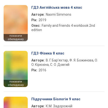
ГДЗ Англійська мова 4 клас
Автори:
Naomi Simmons
Рік:
2019
Опис:
Family and Friends 4 workbook 2nd
edition
показати
обкладинку
ГДЗ Фізика 8 клас
Автори:
В. Г. Бар’яхтар, Ф. Я. Божинова, О.
О. Кірюхіна, С. О. Довгий
Рік:
2016
показати
обкладинку
Підручники Біологія 9 клас
Автори:
К.М. Задорожній