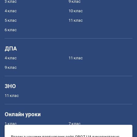
3 клас
9 клас
4 клас
10 клас
5 клас
11 клас
6 клас
ДПА
4 клас
11 клас
9 клас
ЗНО
11 клас
Онлайн уроки
1 клас
7 клас
2 клас
8 клас
Разом з нашими партнерами сайт OBOZ.UA використовує