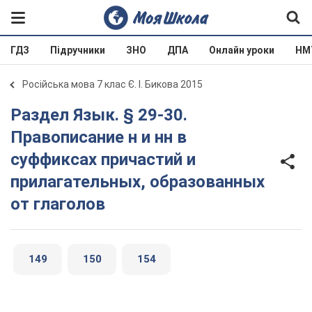
ГДЗ
Підручники
ЗНО
ДПА
Онлайн уроки
НМ
Російська мова 7 клас Є. І. Бикова 2015
Раздел Язык. § 29-30.
Правописание н и нн в
суффиксах причастий и
прилагательных, образованных
от глаголов
149
150
154