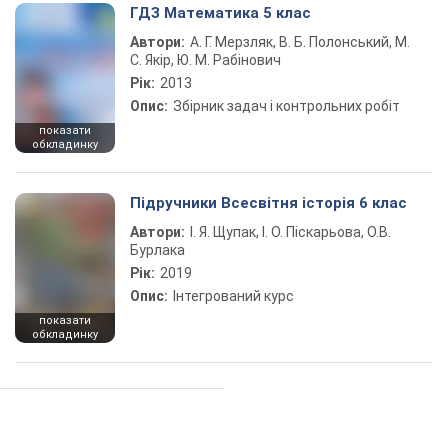
ГДЗ Математика 5 клас
Автори:
А. Г. Мерзляк, В. Б. Полонський, М.
С. Якір, Ю. М. Рабінович
Рік:
2013
Опис:
Збірник задач і контрольних робіт
показати
обкладинку
Підручники Всесвітня історія 6 клас
Автори:
І. Я. Щупак, І. О. Піскарьова, О.В.
Бурлака
Рік:
2019
Опис:
Інтегрований курс
показати
обкладинку