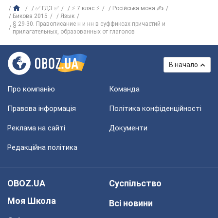
✅ ГДЗ ✅
⚡ 7 клас ⚡
Російська мова ✍
Бикова 2015
Язык
§ 29-30. Правописание н и нн в суффиксах причастий и
прилагательных, образованных от глаголов
В начало
Про компанію
Команда
Правова інформація
Політика конфіденційності
Реклама на сайті
Документи
Редакційна політика
OBOZ.UA
Суспільство
Моя Школа
Всі новини