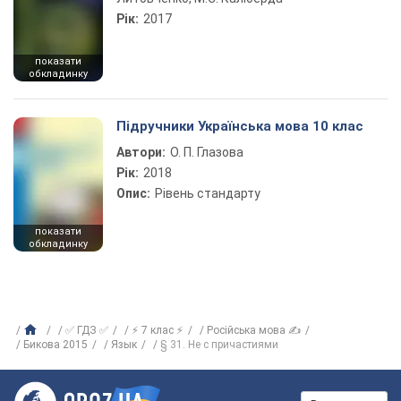
Рік:
2017
показати
обкладинку
Підручники Українська мова 10 клас
Автори:
О. П. Глазова
Рік:
2018
Опис:
Рівень стандарту
показати
обкладинку
✅ ГДЗ ✅
⚡ 7 клас ⚡
Російська мова ✍
Бикова 2015
Язык
§ 31. Не с причастиями