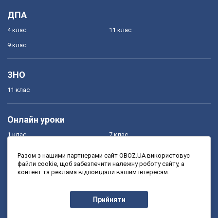
ДПА
4 клас
11 клас
9 клас
ЗНО
11 клас
Онлайн уроки
1 клас
7 клас
2 клас
8 клас
Разом з нашими партнерами сайт OBOZ.UA використовує
файли cookie, щоб забезпечити належну роботу сайту, а
3 клас
9 клас
контент та реклама відповідали вашим інтересам.
4 клас
10 клас
5 клас
11 клас
Прийняти
6 клас