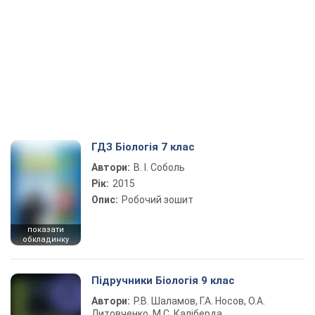
ГДЗ Біологія 7 клас
Автори:
В. І. Соболь
Рік:
2015
Опис:
Робочий зошит
показати
обкладинку
Підручники Біологія 9 клас
Автори:
Р.В. Шаламов, Г.А. Носов, О.А.
Литовченко, М.С. Каліберда