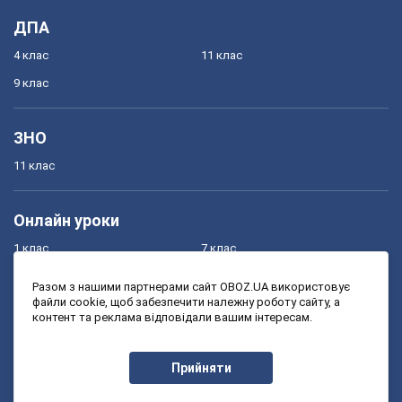
ДПА
4 клас
11 клас
9 клас
ЗНО
11 клас
Онлайн уроки
1 клас
7 клас
2 клас
8 клас
Разом з нашими партнерами сайт OBOZ.UA використовує
файли cookie, щоб забезпечити належну роботу сайту, а
3 клас
9 клас
контент та реклама відповідали вашим інтересам.
4 клас
10 клас
5 клас
11 клас
Прийняти
6 клас