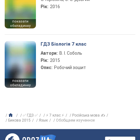
Рік:
2016
показати
обкладинку
ГДЗ Біологія 7 клас
Автори:
В. І. Соболь
Рік:
2015
Опис:
Робочий зошит
показати
обкладинку
✅ ГДЗ ✅
⚡ 7 клас ⚡
Російська мова ✍
Бикова 2015
Язык
Обобщаем изученное