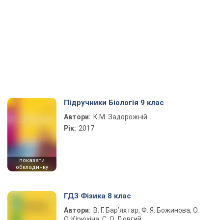
Підручники Біологія 9 клас
Автори:
К.М. Задорожній
Рік:
2017
показати
обкладинку
ГДЗ Фізика 8 клас
Автори:
В. Г. Бар’яхтар, Ф. Я. Божинова, О.
О. Кірюхіна, С. О. Довгий