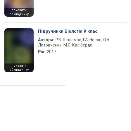
показати
обкладинку
Підручники Біологія 9 клас
Автори:
Р.В. Шаламов, Г.А. Носов, О.А.
Литовченко, М.С. Каліберда
Рік:
2017
показати
обкладинку