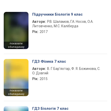
Підручники Біологія 9 клас
Автори:
Р.В. Шаламов, Г.А. Носов, О.А.
Литовченко, М.С. Каліберда
Рік:
2017
показати
обкладинку
ГДЗ Фізика 7 клас
Автори:
В. Г. Бар’яхтар, Ф. Я. Божинова, С.
О. Довгий
Рік:
2015
показати
обкладинку
ГДЗ Біологія 7 клас