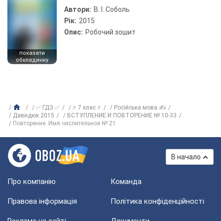
Автори:
В. І. Соболь
Рік:
2015
Опис:
Робочий зошит
показати
обкладинку
✅ ГДЗ ✅
⚡ 7 клас ⚡
Російська мова ✍
Давидюк 2015
ВСТУПЛЕНИЕ И ПОВТОРЕНИЕ № 10-33
Повторение. Имя числительное № 21
В начало
Про компанію
Команда
Правова інформація
Політика конфіденційності