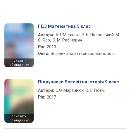
ГДЗ Математика 5 клас
Автори:
А. Г. Мерзляк, В. Б. Полонський, М.
С. Якір, Ю. М. Рабінович
Рік:
2013
Опис:
Збірник задач і контрольних робіт
показати
обкладинку
Підручники Всесвітня історія 9 клас
Автори:
О.О. Мартинюк, О. О. Гісем
Рік:
2017
показати
обкладинку