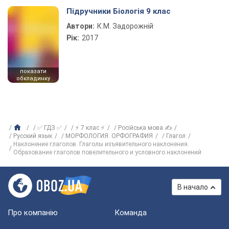
Підручники Біологія 9 клас
Автори:
К.М. Задорожній
Рік:
2017
показати
обкладинку
✅ ГДЗ ✅
⚡ 7 клас ⚡
Російська мова ✍
Русский язык
МОРФОЛОГИЯ. ОРФОГРАФИЯ
Глагол
Наклонение глаголов. Глаголы изъявительного наклонения.
Образование глаголов повелительного и условного наклонений
В начало
Про компанію
Команда