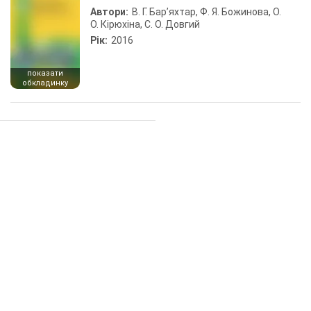
Автори:
В. Г. Бар’яхтар, Ф. Я. Божинова, О.
О. Кірюхіна, С. О. Довгий
Рік:
2016
показати
обкладинку