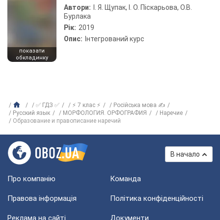
Автори:
І. Я. Щупак, І. О. Піскарьова, О.В.
Бурлака
Рік:
2019
Опис:
Інтегрований курс
показати
обкладинку
✅ ГДЗ ✅
⚡ 7 клас ⚡
Російська мова ✍
Русский язык
МОРФОЛОГИЯ. ОРФОГРАФИЯ
Наречие
Образование и правописание наречий
В начало
Про компанію
Команда
Правова інформація
Політика конфіденційності
Реклама на сайті
Документи