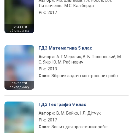
Автори:
Р.В. Шаламов, Г.А. Носов, О.А.
Литовченко, М.С. Каліберда
Рік:
2017
показати
обкладинку
ГДЗ Математика 5 клас
Автори:
А. Г. Мерзляк, В. Б. Полонський, М.
С. Якір, Ю. М. Рабінович
Рік:
2013
Опис:
Збірник задач і контрольних робіт
показати
обкладинку
ГДЗ Географія 9 клас
Автори:
В. М. Бойко, І. Л. Дітчук
Рік:
2017
Опис:
Зошит для практичних робіт