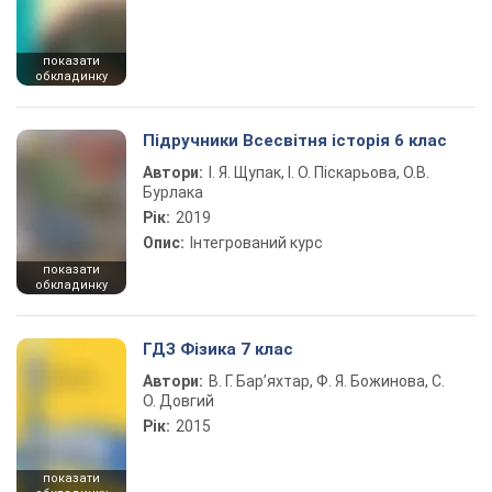
показати
обкладинку
Підручники Всесвітня історія 6 клас
Автори:
І. Я. Щупак, І. О. Піскарьова, О.В.
Бурлака
Рік:
2019
Опис:
Інтегрований курс
показати
обкладинку
ГДЗ Фізика 7 клас
Автори:
В. Г. Бар’яхтар, Ф. Я. Божинова, С.
О. Довгий
Рік:
2015
показати