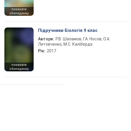
показати
обкладинку
Підручники Біологія 9 клас
Автори:
Р.В. Шаламов, Г.А. Носов, О.А.
Литовченко, М.С. Каліберда
Рік:
2017
показати
обкладинку