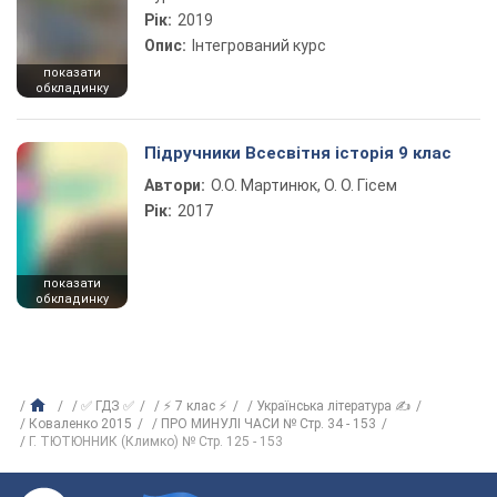
Рік:
2019
Опис:
Інтегрований курс
показати
обкладинку
Підручники Всесвітня історія 9 клас
Автори:
О.О. Мартинюк, О. О. Гісем
Рік:
2017
показати
обкладинку
✅ ГДЗ ✅
⚡ 7 клас ⚡
Українська література ✍
Коваленко 2015
ПРО МИНУЛІ ЧАСИ № Стр. 34 - 153
Г. ТЮТЮННИК (Климко) № Стр. 125 - 153