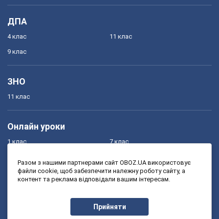
ДПА
4 клас
11 клас
9 клас
ЗНО
11 клас
Онлайн уроки
1 клас
7 клас
2 клас
8 клас
Разом з нашими партнерами сайт OBOZ.UA використовує
файли cookie, щоб забезпечити належну роботу сайту, а
3 клас
9 клас
контент та реклама відповідали вашим інтересам.
4 клас
10 клас
5 клас
11 клас
Прийняти
6 клас