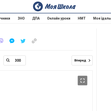
учники
ЗНО
ДПА
Онлайн уроки
НМТ
Моя їдаль
Вперед