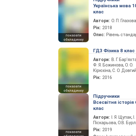
Українська мова 1
клас
Автори:
О. П. Глазов
Рік:
2018
Опис:
Рівень станда
показати
обкладинку
ГДЗ Фізика 8 клас
Автори:
В. Г. Бар’яхт
Ф. Я. Божинова, О. О.
Кірюхіна, С. О. Довги
Рік:
2016
показати
обкладинку
Підручники
Всесвітня історія 
клас
Автори:
І. Я. Щупак, І.
Піскарьова, О.В. Бур
Рік:
2019
показати