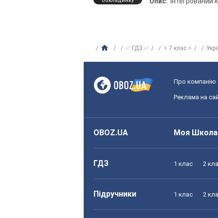
обкладинку
Опис:
Інтегрований 
✅ ГДЗ ✅
⚡ 7 клас ⚡
Укр
Про компанію
Реклама на сай
OBOZ.UA
Моя Школа
ГДЗ
1 клас
2 кл
Підручники
1 клас
2 кл