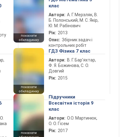
0
клас
Автори:
А. Г. Мерзляк, В.
Б. Полонський, М. С. Якір,
а
Ю. М. Рабінович
Рік:
2013
рту
показати
Опис:
Збірник задач і
обкладинку
контрольних робіт
ГДЗ Фізика 7 клас
ар,
Автори:
В. Г. Бар’яхтар,
Ф. Я. Божинова, С. О.
й
Довгий
Рік:
2015
показати
обкладинку
Підручники
6
Всесвітня історія 9
клас
 О.
Автори:
О.О. Мартинюк,
лака
О. О. Гісем
Рік:
2017
показати