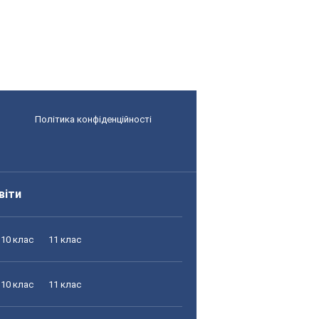
Політика конфіденційності
віти
10 клас
11 клас
10 клас
11 клас