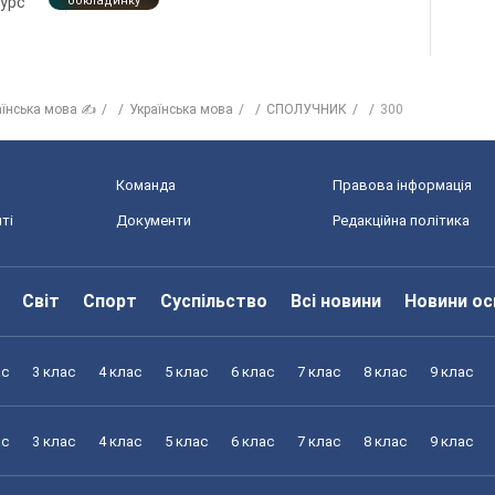
курс
обкладинку
аїнська мова ✍
Українська мова
СПОЛУЧНИК
300
Команда
Правова інформація
ті
Документи
Редакційна політика
Світ
Спорт
Суспільство
Всі новини
Новини ос
ас
3 клас
4 клас
5 клас
6 клас
7 клас
8 клас
9 клас
ас
3 клас
4 клас
5 клас
6 клас
7 клас
8 клас
9 клас