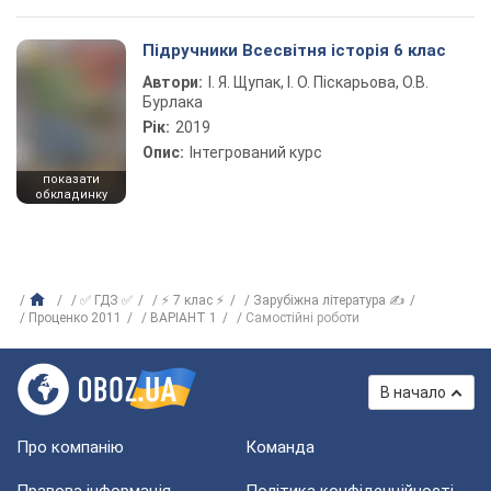
Підручники Всесвітня історія 6 клас
Автори:
І. Я. Щупак, І. О. Піскарьова, О.В.
Бурлака
Рік:
2019
Опис:
Інтегрований курс
показати
обкладинку
✅ ГДЗ ✅
⚡ 7 клас ⚡
Зарубіжна література ✍
Проценко 2011
ВАРІАНТ 1
Самостійні роботи
В начало
Про компанію
Команда