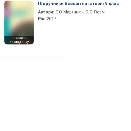
Підручники Всесвітня історія 9 клас
Автори:
О.О. Мартинюк, О. О. Гісем
Рік:
2017
показати
обкладинку