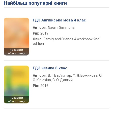
Найбільш популярні книги
Play Video
ГДЗ Англійська мова 4 клас
Автори:
Naomi Simmons
Рік:
2019
Опис:
Family and Friends 4 workbook 2nd
edition
показати
обкладинку
ГДЗ Фізика 8 клас
Автори:
В. Г. Бар’яхтар, Ф. Я. Божинова, О.
О. Кірюхіна, С. О. Довгий
Рік:
2016
показати
обкладинку