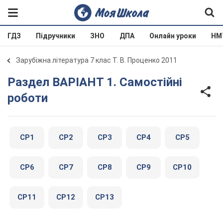
ГДЗ
Підручники
ЗНО
ДПА
Онлайн уроки
НМ
Зарубіжна література 7 клас Т. В. Проценко 2011
Раздел ВАРІАНТ 1. Самостійні
роботи
СР1
СР2
СР3
СР4
СР5
СР6
СР7
СР8
СР9
СР10
СР11
СР12
СР13