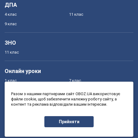
ДПА
4 клас
11 клас
9 клас
ЗНО
11 клас
Онлайн уроки
1 клас
7 клас
2 клас
8 клас
Разом з нашими партнерами сайт OBOZ.UA використовує
файли cookie, щоб забезпечити належну роботу сайту, а
3 клас
9 клас
контент та реклама відповідали вашим інтересам.
4 клас
10 клас
5 клас
11 клас
Прийняти
6 клас