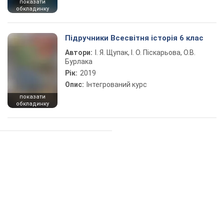
показати
обкладинку
Підручники Всесвітня історія 6 клас
Автори:
І. Я. Щупак, І. О. Піскарьова, О.В.
Бурлака
Рік:
2019
Опис:
Інтегрований курс
показати
обкладинку