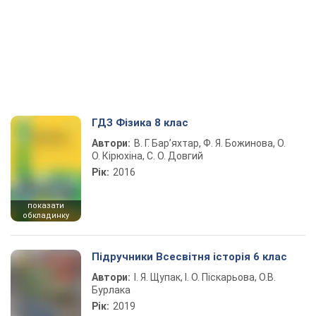
ГДЗ Фізика 8 клас
Автори:
В. Г. Бар’яхтар, Ф. Я. Божинова, О.
О. Кірюхіна, С. О. Довгий
Рік:
2016
показати
обкладинку
Підручники Всесвітня історія 6 клас
Автори:
І. Я. Щупак, І. О. Піскарьова, О.В.
Бурлака
Рік:
2019