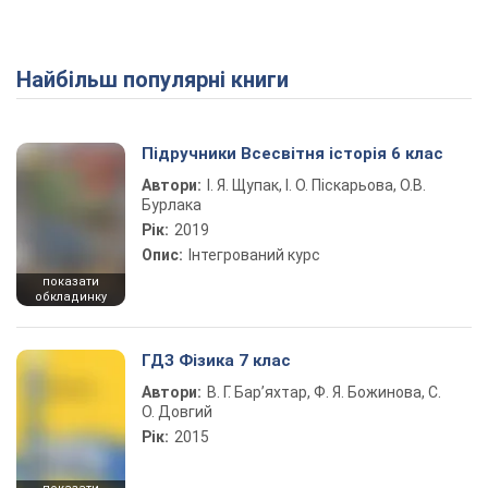
Найбільш популярні книги
Підручники Всесвітня історія 6 клас
Автори:
І. Я. Щупак, І. О. Піскарьова, О.В.
Бурлака
Рік:
2019
Опис:
Інтегрований курс
показати
обкладинку
ГДЗ Фізика 7 клас
Автори:
В. Г. Бар’яхтар, Ф. Я. Божинова, С.
О. Довгий
Рік:
2015