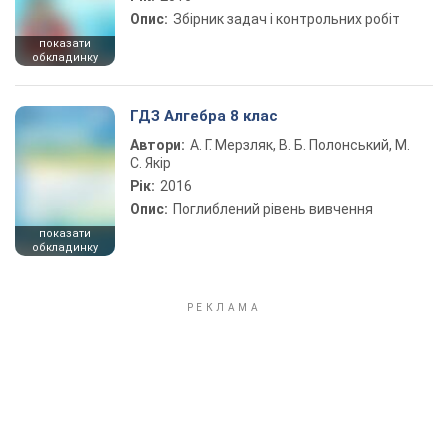
Опис:
Збірник задач і контрольних робіт
показати
обкладинку
ГДЗ Алгебра 8 клас
Автори:
А. Г. Мерзляк, В. Б. Полонський, М.
С. Якір
Рік:
2016
Опис:
Поглиблений рівень вивчення
показати
обкладинку