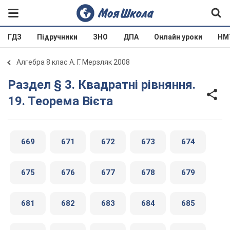
ГДЗ
Підручники
ЗНО
ДПА
Онлайн уроки
НМ
Алгебра 8 клас А. Г. Мерзляк 2008
Раздел § 3. Квадратні рівняння.
19. Теорема Вієта
669
671
672
673
674
675
676
677
678
679
681
682
683
684
685