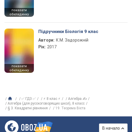
показати
обкладинку
Підручники Біологія 9 клас
Автори:
К.М. Задорожній
Рік:
2017
показати
обкладинку
✅ ГДЗ ✅
⚡ 8 клас ⚡
Алгебра ✍
Алгебра (для русскоговорящих школ), 8 класс
§ 3. Квадратні рівняння
19. Теорема Вієта
В начало