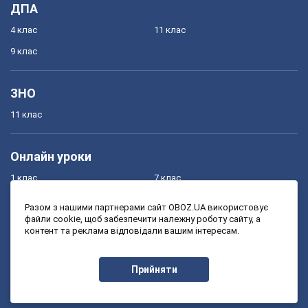
ДПА
4 клас
11 клас
9 клас
ЗНО
11 клас
Онлайн уроки
1 клас
7 клас
2 клас
8 клас
Разом з нашими партнерами сайт OBOZ.UA використовує
файли cookie, щоб забезпечити належну роботу сайту, а
3 клас
9 клас
контент та реклама відповідали вашим інтересам.
4 клас
10 клас
5 клас
11 клас
Прийняти
6 клас