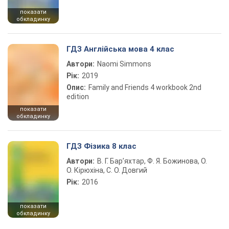
показати
обкладинку
ГДЗ Англійська мова 4 клас
Автори:
Naomi Simmons
Рік:
2019
Опис:
Family and Friends 4 workbook 2nd
edition
показати
обкладинку
ГДЗ Фізика 8 клас
Автори:
В. Г. Бар’яхтар, Ф. Я. Божинова, О.
О. Кірюхіна, С. О. Довгий
Рік:
2016
показати
обкладинку