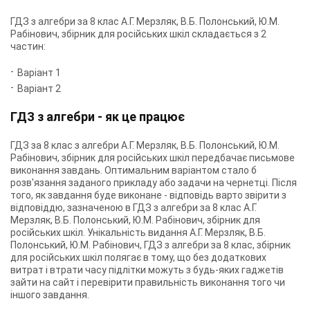
ГДЗ з алгебри за 8 клас А.Г. Мерзляк, В.Б. Полонський, Ю.М.
Рабінович, збірник для російських шкіл складається з 2
частин:
Варіант 1
Варіант 2
ГДЗ з алгебри - як це працює
ГДЗ за 8 клас з алгебри А.Г. Мерзляк, В.Б. Полонський, Ю.М.
Рабінович, збірник для російських шкіл передбачає письмове
виконання завдань. Оптимальним варіантом стало б
розв'язання заданого прикладу або задачи на чернетці. Після
того, як завдання буде виконане - відповідь варто звірити з
відповіддю, зазначеною в ГДЗ з алгебри за 8 клас А.Г.
Мерзляк, В.Б. Полонський, Ю.М. Рабінович, збірник для
російських шкіл. Унікальність видання А.Г. Мерзляк, В.Б.
Полонський, Ю.М. Рабінович, ГДЗ з алгебри за 8 клас, збірник
для російських шкіл полягає в тому, що без додаткових
витрат і втрати часу підлітки можуть з будь-яких гаджетів
зайти на сайт і перевірити правильність виконання того чи
іншого завдання.