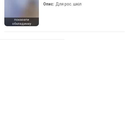
Опис:
Для рос. шкіл
показати
обкладинку