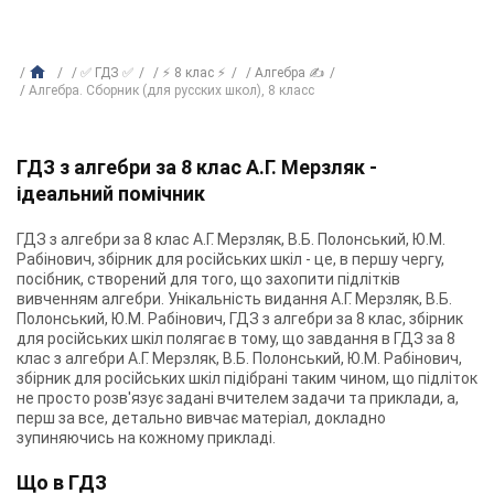
✅ ГДЗ ✅
⚡ 8 клас ⚡
Алгебра ✍
Алгебра. Сборник (для русских школ), 8 класс
ГДЗ з алгебри за 8 клас А.Г. Мерзляк -
ідеальний помічник
ГДЗ з алгебри за 8 клас А.Г. Мерзляк, В.Б. Полонський, Ю.М.
Рабінович, збірник для російських шкіл - це, в першу чергу,
посібник, створений для того, що захопити підлітків
вивченням алгебри. Унікальність видання А.Г. Мерзляк, В.Б.
Полонський, Ю.М. Рабінович, ГДЗ з алгебри за 8 клас, збірник
для російських шкіл полягає в тому, що завдання в ГДЗ за 8
клас з алгебри А.Г. Мерзляк, В.Б. Полонський, Ю.М. Рабінович,
збірник для російських шкіл підібрані таким чином, що підліток
не просто розв'язує задані вчителем задачи та приклади, а,
перш за все, детально вивчає матеріал, докладно
зупиняючись на кожному прикладі.
Що в ГДЗ