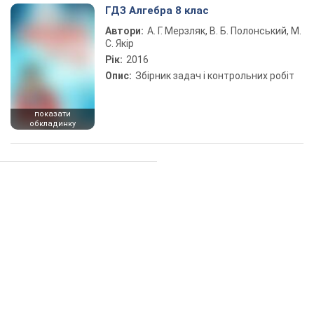
ГДЗ Алгебра 8 клас
Автори:
А. Г. Мерзляк, В. Б. Полонський, М.
С. Якір
Рік:
2016
Опис:
Збірник задач і контрольних робіт
показати
обкладинку