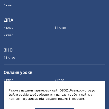
6 клас
ДПА
4 клас
11 клас
9 клас
ЗНО
11 клас
Онлайн уроки
1 клас
7 клас
2 клас
8 клас
Разом з нашими партнерами сайт OBOZ.UA використовує
файли cookie, щоб забезпечити належну роботу сайту, а
3 клас
9 клас
контент та реклама відповідали вашим інтересам.
4 клас
10 клас