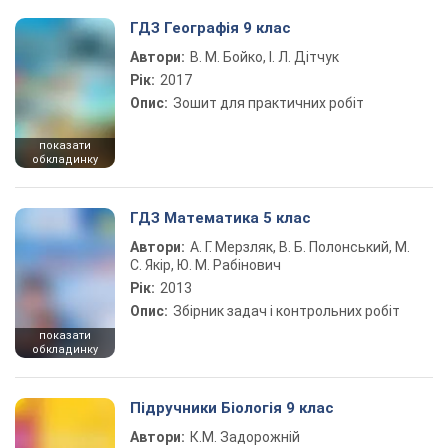
ГДЗ Географія 9 клас
Автори:
В. М. Бойко, І. Л. Дітчук
Рік:
2017
Опис:
Зошит для практичних робіт
показати
обкладинку
ГДЗ Математика 5 клас
Автори:
А. Г. Мерзляк, В. Б. Полонський, М.
С. Якір, Ю. М. Рабінович
Рік:
2013
Опис:
Збірник задач і контрольних робіт
показати
обкладинку
Підручники Біологія 9 клас
Автори:
К.М. Задорожній