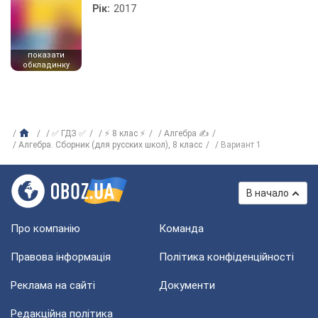
Рік:
2017
показати
обкладинку
✅ ГДЗ ✅
⚡ 8 клас ⚡
Алгебра ✍
Алгебра. Сборник (для русских школ), 8 класс
Вариант 1
В начало
Про компанію
Команда
Правова інформація
Політика конфіденційності
Реклама на сайті
Документи
Редакційна політика