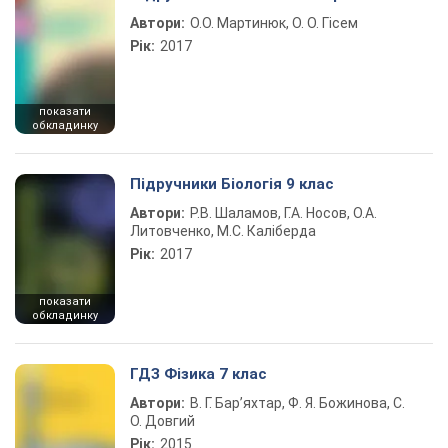
Автори:
О.О. Мартинюк, О. О. Гісем
Рік:
2017
показати
обкладинку
Підручники Біологія 9 клас
Автори:
Р.В. Шаламов, Г.А. Носов, О.А.
Литовченко, М.С. Каліберда
Рік:
2017
показати
обкладинку
ГДЗ Фізика 7 клас
Автори:
В. Г. Бар’яхтар, Ф. Я. Божинова, С.
О. Довгий
Рік:
2015