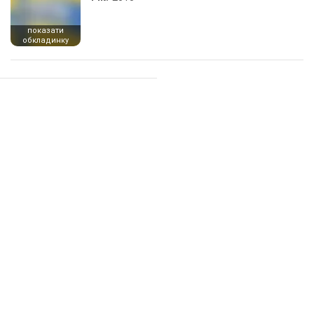
показати
обкладинку